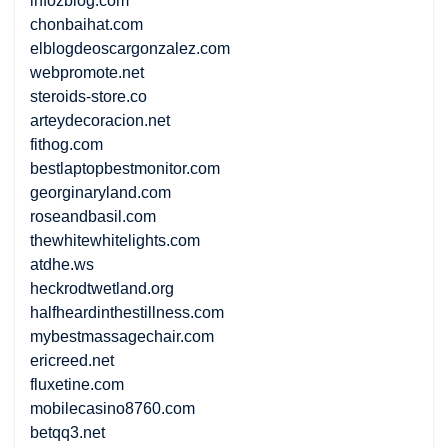
infozblog.com
chonbaihat.com
elblogdeoscargonzalez.com
webpromote.net
steroids-store.co
arteydecoracion.net
fithog.com
bestlaptopbestmonitor.com
georginaryland.com
roseandbasil.com
thewhitewhitelights.com
atdhe.ws
heckrodtwetland.org
halfheardinthestillness.com
mybestmassagechair.com
ericreed.net
fluxetine.com
mobilecasino8760.com
betqq3.net