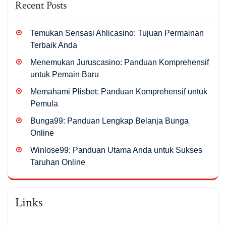
Recent Posts
Temukan Sensasi Ahlicasino: Tujuan Permainan
Terbaik Anda
Menemukan Juruscasino: Panduan Komprehensif
untuk Pemain Baru
Memahami Plisbet: Panduan Komprehensif untuk
Pemula
Bunga99: Panduan Lengkap Belanja Bunga
Online
Winlose99: Panduan Utama Anda untuk Sukses
Taruhan Online
Links