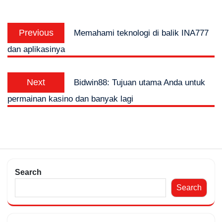
Post
Previous
navigation
Previous
Memahami teknologi di balik INA777
post:
dan aplikasinya
Next
Next
Bidwin88: Tujuan utama Anda untuk
post:
permainan kasino dan banyak lagi
Search
Search