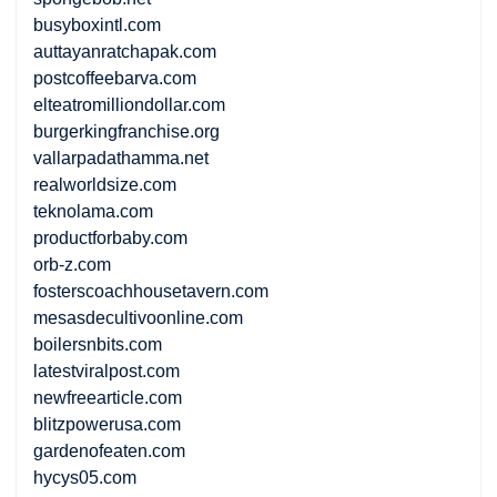
busyboxintl.com
auttayanratchapak.com
postcoffeebarva.com
elteatromilliondollar.com
burgerkingfranchise.org
vallarpadathamma.net
realworldsize.com
teknolama.com
productforbaby.com
orb-z.com
fosterscoachhousetavern.com
mesasdecultivoonline.com
boilersnbits.com
latestviralpost.com
newfreearticle.com
blitzpowerusa.com
gardenofeaten.com
hycys05.com