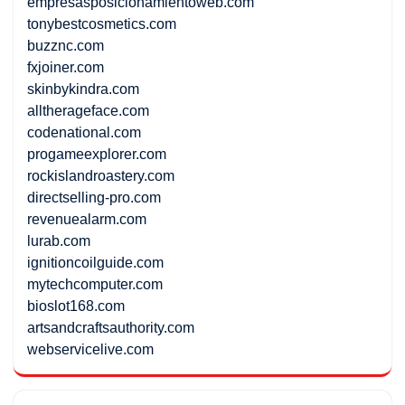
empresasposicionamientoweb.com
tonybestcosmetics.com
buzznc.com
fxjoiner.com
skinbykindra.com
alltherageface.com
codenational.com
progameexplorer.com
rockislandroastery.com
directselling-pro.com
revenuealarm.com
lurab.com
ignitioncoilguide.com
mytechcomputer.com
bioslot168.com
artsandcraftsauthority.com
webservicelive.com