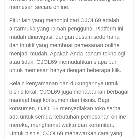
memesan secara online.
Fitur lain yang menonjol dari OJOL69 adalah
antarmuka yang ramah pengguna. Platform ini
mudah dinavigasi, dengan desain sederhana
dan intuitif yang membuat pemesanan online
menjadi mudah. Apakah Anda paham teknologi
atau tidak, OJOL69 memudahkan siapa pun
untuk memesan hanya dengan beberapa klik.
Selain kenyamanan dan dukungannya untuk
bisnis lokal, OJOL69 juga menawarkan berbagai
manfaat bagi konsumen dan bisnis. Bagi
konsumen, OJOL69 menyediakan toko serba
ada untuk semua kebutuhan pemesanan online
mereka, menghemat waktu dan kerumitan.
Untuk bisnis, OJOL69 menawarkan cara yang