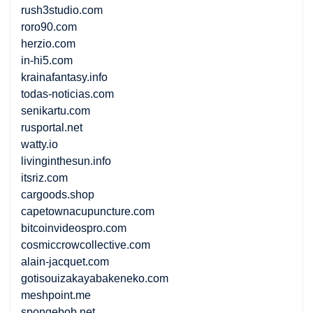
rush3studio.com
roro90.com
herzio.com
in-hi5.com
krainafantasy.info
todas-noticias.com
senikartu.com
rusportal.net
watty.io
livinginthesun.info
itsriz.com
cargoods.shop
capetownacupuncture.com
bitcoinvideospro.com
cosmiccrowcollective.com
alain-jacquet.com
gotisouizakayabakeneko.com
meshpoint.me
spongebob.net