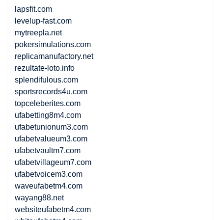
lapsfit.com
levelup-fast.com
mytreepla.net
pokersimulations.com
replicamanufactory.net
rezultate-loto.info
splendifulous.com
sportsrecords4u.com
topceleberites.com
ufabetting8m4.com
ufabetunionum3.com
ufabetvalueum3.com
ufabetvaultm7.com
ufabetvillageum7.com
ufabetvoicem3.com
waveufabetm4.com
wayang88.net
websiteufabetm4.com