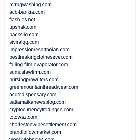
mrrugwashing.com
acb-bankia.com
flash-es.net
upshak.com
backsilo.com
siviralqq.com
impressionresorthoian.com
bestfreakingclothesever.com
falling-film-evaporator.com
sumuslawfirm.com
nursingprowriters.com
greenmountainthreadwear.com
acutedispensary.com
sattamatkanewsblog.com
cryptocurrencytradingcn.com
totowaz.com
charlestonwipesettlement.com
brandfollowmarket.com
weeklyjobnews.com