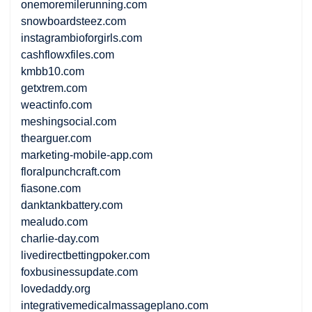
onemoremilerunning.com
snowboardsteez.com
instagrambioforgirls.com
cashflowxfiles.com
kmbb10.com
getxtrem.com
weactinfo.com
meshingsocial.com
thearguer.com
marketing-mobile-app.com
floralpunchcraft.com
fiasone.com
danktankbattery.com
mealudo.com
charlie-day.com
livedirectbettingpoker.com
foxbusinessupdate.com
lovedaddy.org
integrativemedicalmassageplano.com