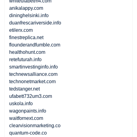
whiteufabetm4.com
anikalappy.com
dininghelsinki.info
duanfrescariverside.info
etilerx.com
finestreplica.net
flounderandfumble.com
healthohunt.com
retefuturah.info
smartinvestinginfo.info
technewsalliance.com
technonetmarket.com
tedstanger.net
ufabett732um3.com
uskola.info
wagonpaints.info
waitfornext.com
clearvisionmarketing.co
quantum-code.co