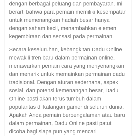
dengan berbagai peluang dan pembayaran. Ini
berarti bahwa para pemain memiliki kesempatan
untuk memenangkan hadiah besar hanya
dengan saham kecil, menambahkan elemen
kegembiraan dan sensasi pada permainan.
Secara keseluruhan, kebangkitan Dadu Online
mewakili tren baru dalam permainan online,
menawarkan pemain cara yang menyenangkan
dan menarik untuk memainkan permainan dadu
tradisional. Dengan aturan sederhana, aspek
sosial, dan potensi kemenangan besar, Dadu
Online pasti akan terus tumbuh dalam
popularitas di kalangan gamer di seluruh dunia.
Apakah Anda pemain berpengalaman atau baru
dalam permainan, Dadu Online pasti patut
dicoba bagi siapa pun yang mencari