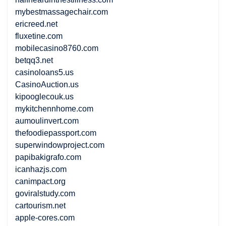
mybestmassagechair.com
ericreed.net
fluxetine.com
mobilecasino8760.com
betqq3.net
casinoloans5.us
CasinoAuction.us
kipooglecouk.us
mykitchennhome.com
aumoulinvert.com
thefoodiepassport.com
superwindowproject.com
papibakigrafo.com
icanhazjs.com
canimpact.org
goviralstudy.com
cartourism.net
apple-cores.com