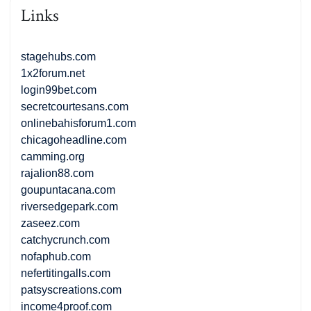
Links
stagehubs.com
1x2forum.net
login99bet.com
secretcourtesans.com
onlinebahisforum1.com
chicagoheadline.com
camming.org
rajalion88.com
goupuntacana.com
riversedgepark.com
zaseez.com
catchycrunch.com
nofaphub.com
nefertitingalls.com
patsyscreations.com
income4proof.com