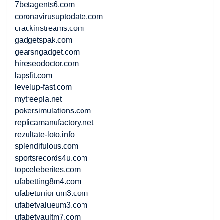
7betagents6.com
coronavirusuptodate.com
crackinstreams.com
gadgetspak.com
gearsngadget.com
hireseodoctor.com
lapsfit.com
levelup-fast.com
mytreepla.net
pokersimulations.com
replicamanufactory.net
rezultate-loto.info
splendifulous.com
sportsrecords4u.com
topceleberites.com
ufabetting8m4.com
ufabetunionum3.com
ufabetvalueum3.com
ufabetvaultm7.com