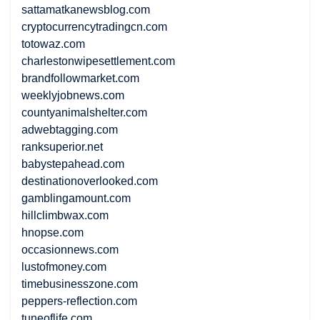
sattamatkanewsblog.com
cryptocurrencytradingcn.com
totowaz.com
charlestonwipesettlement.com
brandfollowmarket.com
weeklyjobnews.com
countyanimalshelter.com
adwebtagging.com
ranksuperior.net
babystepahead.com
destinationoverlooked.com
gamblingamount.com
hillclimbwax.com
hnopse.com
occasionnews.com
lustofmoney.com
timebusinesszone.com
peppers-reflection.com
tuneoflife.com