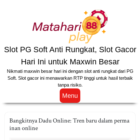
Skip
to
content
Slot PG Soft Anti Rungkat, Slot Gacor
Hari Ini untuk Maxwin Besar
Nikmati maxwin besar hari ini dengan slot anti rungkat dari PG
Soft. Slot gacor ini menawarkan RTP tinggi untuk hasil terbaik
tanpa risiko.
Menu
Bangkitnya Dadu Online: Tren baru dalam perma
inan online