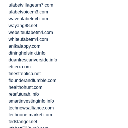
ufabetvillageum7.com
ufabetvoicem3.com
waveufabetm4.com
wayang88.net
websiteufabetm4.com
whiteufabetm4.com
anikalappy.com
dininghelsinki.info
duanfrescariverside.info
etilerx.com
finestreplica.net
flounderandfumble.com
healthohunt.com
retefuturah.info
smartinvestinginfo.info
technewsalliance.com
technonetmarket.com
tedstanger.net