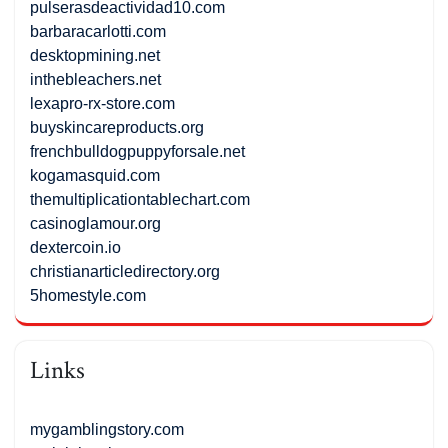
pulserasdeactividad10.com
barbaracarlotti.com
desktopmining.net
inthebleachers.net
lexapro-rx-store.com
buyskincareproducts.org
frenchbulldogpuppyforsale.net
kogamasquid.com
themultiplicationtablechart.com
casinoglamour.org
dextercoin.io
christianarticledirectory.org
5homestyle.com
Links
mygamblingstory.com