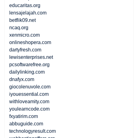
educaritas.org
lensajelajah.com
betflik09.net
ncaq.org
xenmicro.com
onlineshopera.com
dartyfresh.com
lewisenterprises.net
pcsoftwarefree.org
dailylinking.com
dnafyx.com
giocolenuvole.com
iyouessential.com
withloveamity.com
youlearncode.com
fxyatirim.com
abbuguide.com
technologyresult.com