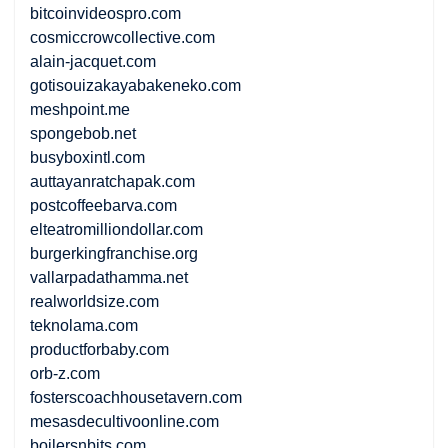
bitcoinvideospro.com
cosmiccrowcollective.com
alain-jacquet.com
gotisouizakayabakeneko.com
meshpoint.me
spongebob.net
busyboxintl.com
auttayanratchapak.com
postcoffeebarva.com
elteatromilliondollar.com
burgerkingfranchise.org
vallarpadathamma.net
realworldsize.com
teknolama.com
productforbaby.com
orb-z.com
fosterscoachhousetavern.com
mesasdecultivoonline.com
boilersnbits.com