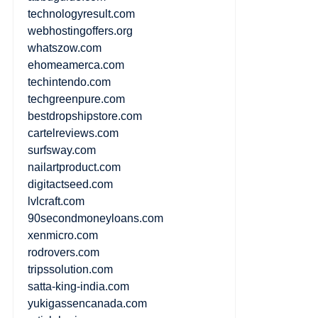
technologyresult.com
webhostingoffers.org
whatszow.com
ehomeamerca.com
techintendo.com
techgreenpure.com
bestdropshipstore.com
cartelreviews.com
surfsway.com
nailartproduct.com
digitactseed.com
lvlcraft.com
90secondmoneyloans.com
xenmicro.com
rodrovers.com
tripssolution.com
satta-king-india.com
yukigassencanada.com