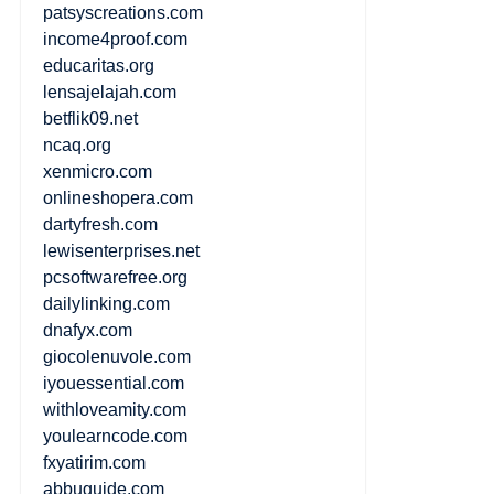
patsyscreations.com
income4proof.com
educaritas.org
lensajelajah.com
betflik09.net
ncaq.org
xenmicro.com
onlineshopera.com
dartyfresh.com
lewisenterprises.net
pcsoftwarefree.org
dailylinking.com
dnafyx.com
giocolenuvole.com
iyouessential.com
withloveamity.com
youlearncode.com
fxyatirim.com
abbuguide.com