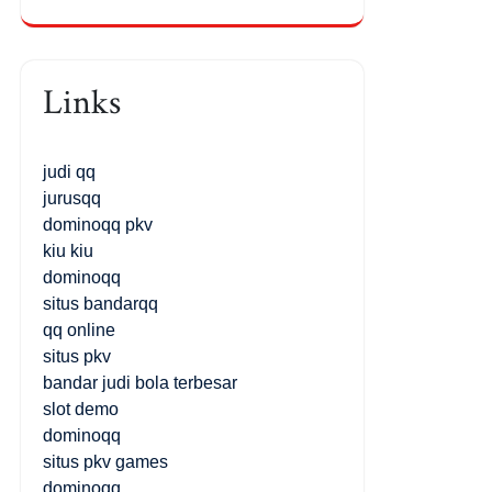
Links
judi qq
jurusqq
dominoqq pkv
kiu kiu
dominoqq
situs bandarqq
qq online
situs pkv
bandar judi bola terbesar
slot demo
dominoqq
situs pkv games
dominoqq