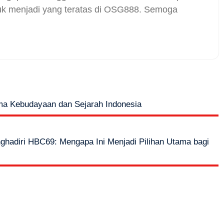
tuk menjadi yang teratas di OSG888. Semoga
ma Kebudayaan dan Sejarah Indonesia
hadiri HBC69: Mengapa Ini Menjadi Pilihan Utama bagi