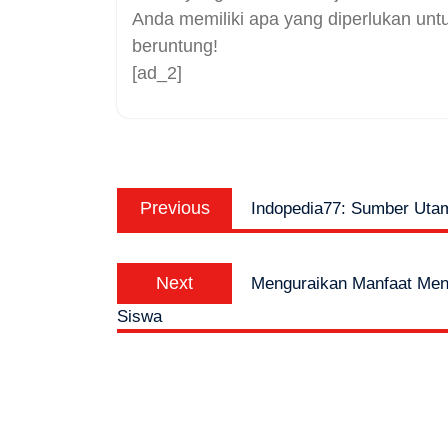
Anda memiliki apa yang diperlukan un
beruntung!
[ad_2]
Post
Previous
Previous
Indopedia77: Sumber Uta
navigation
post:
Next
Next
Menguraikan Manfaat Meng
post:
Siswa