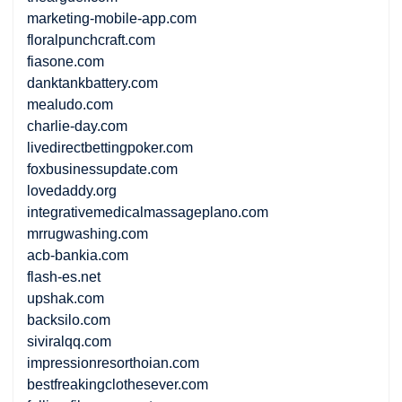
marketing-mobile-app.com
floralpunchcraft.com
fiasone.com
danktankbattery.com
mealudo.com
charlie-day.com
livedirectbettingpoker.com
foxbusinessupdate.com
lovedaddy.org
integrativemedicalmassageplano.com
mrrugwashing.com
acb-bankia.com
flash-es.net
upshak.com
backsilo.com
siviralqq.com
impressionresorthoian.com
bestfreakingclothesever.com