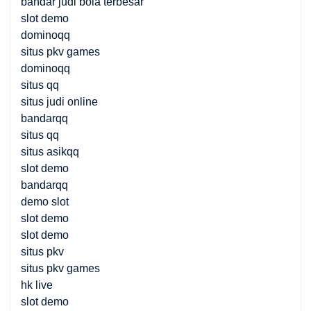
bandar judi bola terbesar
slot demo
dominoqq
situs pkv games
dominoqq
situs qq
situs judi online
bandarqq
situs qq
situs asikqq
slot demo
bandarqq
demo slot
slot demo
slot demo
situs pkv
situs pkv games
hk live
slot demo