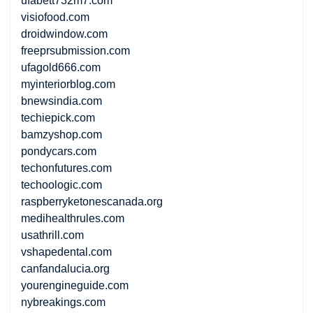
ufabett732m7.com
visiofood.com
droidwindow.com
freeprsubmission.com
ufagold666.com
myinteriorblog.com
bnewsindia.com
techiepick.com
bamzyshop.com
pondycars.com
techonfutures.com
techoologic.com
raspberryketonescanada.org
medihealthrules.com
usathrill.com
vshapedental.com
canfandalucia.org
yourengineguide.com
nybreakings.com