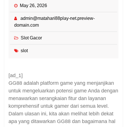
May 26, 2026
admin@matahari88play-net.preview-
domain.com
Slot Gacor
slot
[ad_1]
GG88 adalah platform game yang menjanjikan
untuk mengeluarkan potensi game Anda dengan
menawarkan serangkaian fitur dan layanan
komprehensif untuk gamer dari semua level.
Dalam ulasan ini, kita akan melihat lebih dekat
apa yang ditawarkan GG88 dan bagaimana hal