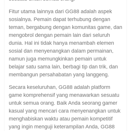
Fitur utama lainnya dari GG88 adalah aspek
sosialnya. Pemain dapat terhubung dengan
teman, bergabung dengan komunitas game, dan
mengobrol dengan pemain lain dari seluruh
dunia. Hal ini tidak hanya menambah elemen
sosial dan menyenangkan dalam permainan,
namun juga memungkinkan pemain untuk
belajar satu sama lain, berbagi tip dan trik, dan
membangun persahabatan yang langgeng.
Secara keseluruhan, GG88 adalah platform
game komprehensif yang menawarkan sesuatu
untuk semua orang. Baik Anda seorang gamer
kasual yang mencari cara menyenangkan untuk
menghabiskan waktu atau pemain kompetitif
yang ingin menguji keterampilan Anda, GG88