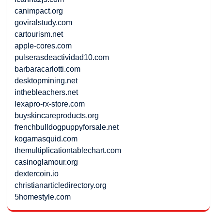
canimpact.org
goviralstudy.com
cartourism.net
apple-cores.com
pulserasdeactividad10.com
barbaracarlotti.com
desktopmining.net
inthebleachers.net
lexapro-rx-store.com
buyskincareproducts.org
frenchbulldogpuppyforsale.net
kogamasquid.com
themultiplicationtablechart.com
casinoglamour.org
dextercoin.io
christianarticledirectory.org
5homestyle.com