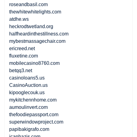
roseandbasil.com
thewhitewhitelights.com
atdhe.ws
heckrodtwetland.org
halfheardinthestillness.com
mybestmassagechair.com
ericreed.net
fluxetine.com
mobilecasino8760.com
betqq3.net
casinoloans5.us
CasinoAuction.us
kipooglecouk.us
mykitchennhome.com
aumoulinvert.com
thefoodiepassport.com
superwindowproject.com
papibakigrafo.com
icanhazjs.com