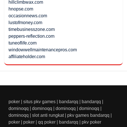
hillclimbwax.com
hnopse.com
occasionnews.com
lustofmoney.com
timebusinesszone.com
peppers-reflection.com
tuneoflife.com
windowwellmaintenancepros.com
affiliateholder.com
poker
|
situs pkv games
|
bandarqq
|
bandarqq
|
dominoqq
|
dominoqq
|
dominoqq
|
dominoqq
|
dominoqq
|
slot anti rungkat
|
pkv games bandarqq
|
poker
|
poker
|
qq poker
|
bandarqq
|
pkv poker