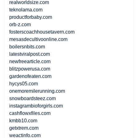
realworldsize.com
teknolama.com
productforbaby.com
orb-z.com
fosterscoachhousetavern.com
mesasdecultivoonline.com
boilersnbits.com
latestviralpost.com
newfreearticle.com
blitzpowerusa.com
gardenofeaten.com
hycys05.com
onemoremilerunning.com
snowboardsteez.com
instagrambioforgirls.com
cashflowxfiles.com
kmbb10.com
getxtrem.com
weactinfo.com