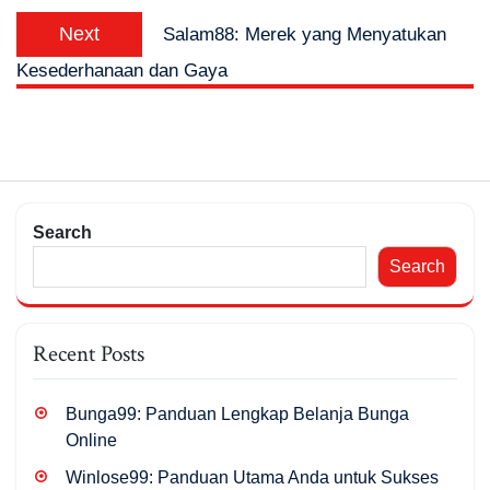
Next
Next
Salam88: Merek yang Menyatukan
post:
Kesederhanaan dan Gaya
Search
Search
Recent Posts
Bunga99: Panduan Lengkap Belanja Bunga
Online
Winlose99: Panduan Utama Anda untuk Sukses