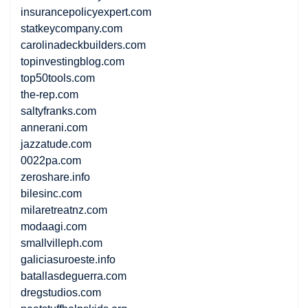
insurancepolicyexpert.com
statkeycompany.com
carolinadeckbuilders.com
topinvestingblog.com
top50tools.com
the-rep.com
saltyfranks.com
annerani.com
jazzatude.com
0022pa.com
zeroshare.info
bilesinc.com
milaretreatnz.com
modaagi.com
smallvilleph.com
galiciasuroeste.info
batallasdeguerra.com
dregstudios.com