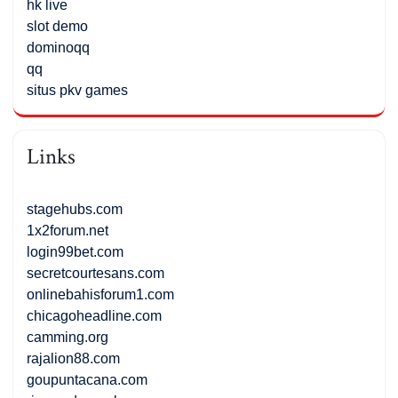
hk live
slot demo
dominoqq
qq
situs pkv games
Links
stagehubs.com
1x2forum.net
login99bet.com
secretcourtesans.com
onlinebahisforum1.com
chicagoheadline.com
camming.org
rajalion88.com
goupuntacana.com