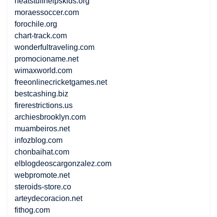
neatstuffhelpskids.org
moraessoccer.com
forochile.org
chart-track.com
wonderfultraveling.com
promocioname.net
wimaxworld.com
freeonlinecricketgames.net
bestcashing.biz
firerestrictions.us
archiesbrooklyn.com
muambeiros.net
infozblog.com
chonbaihat.com
elblogdeoscargonzalez.com
webpromote.net
steroids-store.co
arteydecoracion.net
fithog.com