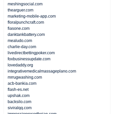
meshingsocial.com
thearguer.com
marketing-mobile-app.com
floralpunchcraft.com
fiasone.com
danktankbattery.com
mealudo.com
charlie-day.com
livedirectbettingpoker.com
foxbusinessupdate.com
lovedaddy.org
integrativemedicalmassageplano.com
mrrugwashing.com
acb-bankia.com
flash-es.net
upshak.com
backsilo.com
siviralqq.com
impressionresorthoian.com