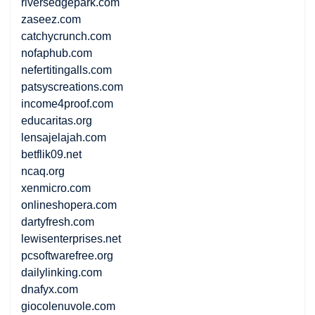
riversedgepark.com
zaseez.com
catchycrunch.com
nofaphub.com
nefertitingalls.com
patsyscreations.com
income4proof.com
educaritas.org
lensajelajah.com
betflik09.net
ncaq.org
xenmicro.com
onlineshopera.com
dartyfresh.com
lewisenterprises.net
pcsoftwarefree.org
dailylinking.com
dnafyx.com
giocolenuvole.com