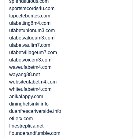
splendifulous.com
sportsrecords4u.com
topceleberites.com
ufabetting8m4.com
ufabetunionum3.com
ufabetvalueum3.com
ufabetvaultm7.com
ufabetvillageum7.com
ufabetvoicem3.com
waveufabetm4.com
wayang88.net
websiteufabetm4.com
whiteufabetm4.com
anikalappy.com
dininghelsinki.info
duanfrescariverside.info
etilerx.com
finestreplica.net
flounderandfumble.com