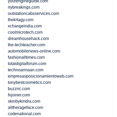
yourengineguide.com
nybreakings.com
outstationcabsservices.com
thekrtagy.com
xchangeindia.com
coolmicrotech.com
dreamhousehack.com
the-techteacher.com
automobilenews-online.com
fashionalltimes.com
totaldigitalforum.com
technoarmaan.com
empresasposicionamientoweb.com
tonybestcosmetics.com
buzznc.com
fxjoiner.com
skinbykindra.com
alltherageface.com
codenational.com