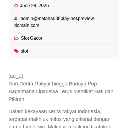
June 29, 2026
admin@matahari88play-net.preview-
domain.com
Slot Gacor
slot
[ad_1]
Dari Cerita Rakyat hingga Budaya Pop:
Bagaimana Ligadewa Terus Memikat Hati dan
Pikiran
Dalam kekayaan cerita rakyat Indonesia,
terdapat makhluk mitos yang dikenal dengan
nama Ligadewa. Makhluk mistik ini dikatakan