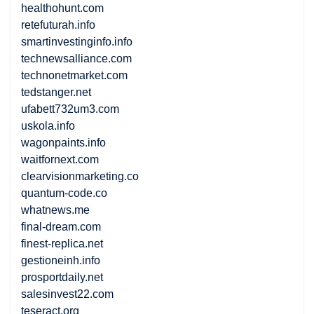
healthohunt.com
retefuturah.info
smartinvestinginfo.info
technewsalliance.com
technonetmarket.com
tedstanger.net
ufabett732um3.com
uskola.info
wagonpaints.info
waitfornext.com
clearvisionmarketing.co
quantum-code.co
whatnews.me
final-dream.com
finest-replica.net
gestioneinh.info
prosportdaily.net
salesinvest22.com
teseract.org