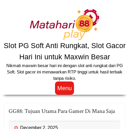
Skip
to
content
Slot PG Soft Anti Rungkat, Slot Gacor
Hari Ini untuk Maxwin Besar
Nikmati maxwin besar hari ini dengan slot anti rungkat dari PG
Soft. Slot gacor ini menawarkan RTP tinggi untuk hasil terbaik
tanpa risiko.
Menu
GG88: Tujuan Utama Para Gamer Di Mana Saja
December 2, 2025