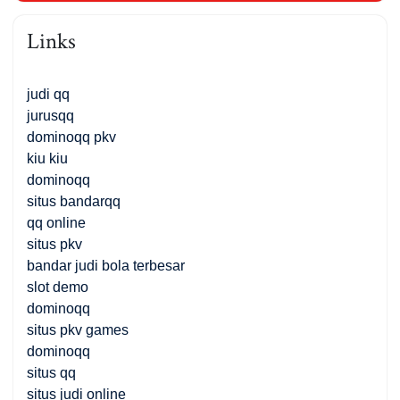
Links
judi qq
jurusqq
dominoqq pkv
kiu kiu
dominoqq
situs bandarqq
qq online
situs pkv
bandar judi bola terbesar
slot demo
dominoqq
situs pkv games
dominoqq
situs qq
situs judi online