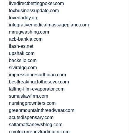
livedirectbettingpoker.com
foxbusinessupdate.com
lovedaddy.org
integrativemedicalmassageplano.com
mrrugwashing.com
acb-bankia.com
flash-es.net
upshak.com
backsilo.com
siviralqq.com
impressionresorthoian.com
bestfreakingclothesever.com
falling-film-evaporator.com
sumuslawfirm.com
nursingprowriters.com
greenmountainthreadwear.com
acutedispensary.com
sattamatkanewsblog.com
cryptocurrencytradingcn.com