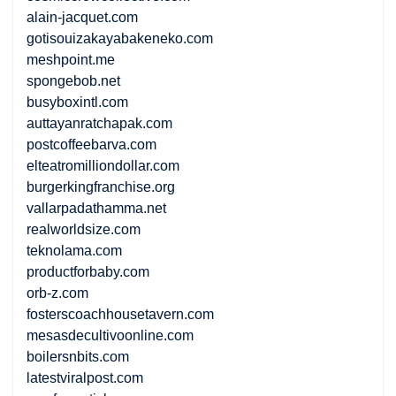
alain-jacquet.com
gotisouizakayabakeneko.com
meshpoint.me
spongebob.net
busyboxintl.com
auttayanratchapak.com
postcoffeebarva.com
elteatromilliondollar.com
burgerkingfranchise.org
vallarpadathamma.net
realworldsize.com
teknolama.com
productforbaby.com
orb-z.com
fosterscoachhousetavern.com
mesasdecultivoonline.com
boilersnbits.com
latestviralpost.com