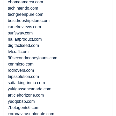
ehomeamerca.com
techintendo.com
techgreenpure.com
bestdropshipstore.com
cartelreviews.com
surfsway.com
nailartproduct.com
digitactseed.com
lvlcraft.com
90secondmoneyloans.com
xenmicro.com
rodrovers.com
tripssolution.com
satta-king-india.com
yukigassencanada.com
articlehorizone.com
yuqqbbzp.com
7betagents6.com
coronavirusuptodate.com