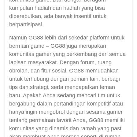
kumpulan hadiah dan hadiah yang bisa
diperebutkan, ada banyak insentif untuk
berpartisipasi.
Namun GG88 lebih dari sekedar platform untuk
bermain game – GG88 juga merupakan
komunitas gamer yang berkembang dari semua
lapisan masyarakat. Dengan forum, ruang
obrolan, dan fitur sosial, GG88 memudahkan
untuk terhubung dengan pemain lain, berbagi
tips dan strategi, serta mendapatkan teman
baru. Apakah Anda sedang mencari tim untuk
bergabung dalam pertandingan kompetitif atau
hanya ingin mengobrol dengan sesama gamer
tentang permainan favorit Anda, GG88 memiliki
komunitas yang dinamis dan ramah yang pasti
akan membuat Anda merasa seperti di rumah