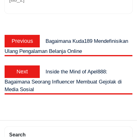
Post
Previous
navigation
Previous
Bagaimana Kuda189 Mendefinisikan
post:
Ulang Pengalaman Belanja Online
Next
Next
Inside the Mind of Apel888:
post:
Bagaimana Seorang Influencer Membuat Gejolak di
Media Sosial
Search