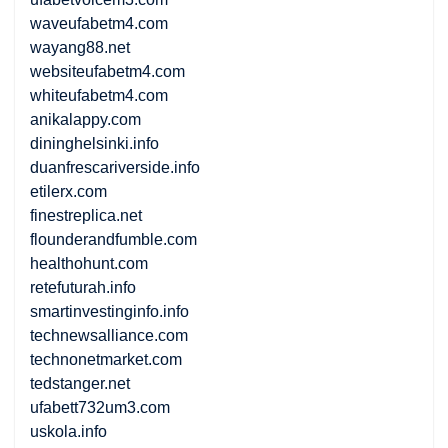
waveufabetm4.com
wayang88.net
websiteufabetm4.com
whiteufabetm4.com
anikalappy.com
dininghelsinki.info
duanfrescariverside.info
etilerx.com
finestreplica.net
flounderandfumble.com
healthohunt.com
retefuturah.info
smartinvestinginfo.info
technewsalliance.com
technonetmarket.com
tedstanger.net
ufabett732um3.com
uskola.info