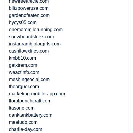
newfreearticle.com
blitzpowerusa.com
gardenofeaten.com
hycys05.com
onemoremilerunning.com
snowboardsteez.com
instagrambioforgirls.com
cashflowxfiles.com
kmbb10.com
getxtrem.com
weactinfo.com
meshingsocial.com
thearguer.com
marketing-mobile-app.com
floralpunchcraft.com
fiasone.com
danktankbattery.com
mealudo.com
charlie-day.com