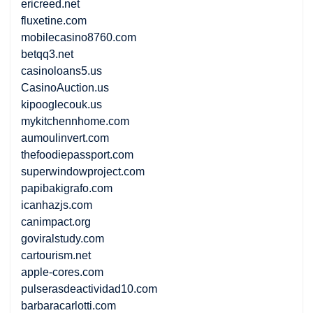
ericreed.net
fluxetine.com
mobilecasino8760.com
betqq3.net
casinoloans5.us
CasinoAuction.us
kipooglecouk.us
mykitchennhome.com
aumoulinvert.com
thefoodiepassport.com
superwindowproject.com
papibakigrafo.com
icanhazjs.com
canimpact.org
goviralstudy.com
cartourism.net
apple-cores.com
pulserasdeactividad10.com
barbaracarlotti.com