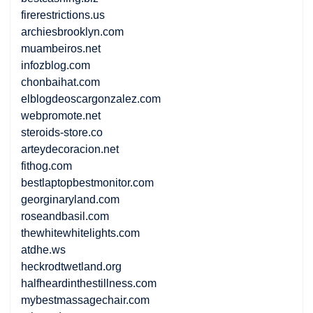
firerestrictions.us
archiesbrooklyn.com
muambeiros.net
infozblog.com
chonbaihat.com
elblogdeoscargonzalez.com
webpromote.net
steroids-store.co
arteydecoracion.net
fithog.com
bestlaptopbestmonitor.com
georginaryland.com
roseandbasil.com
thewhitewhitelights.com
atdhe.ws
heckrodtwetland.org
halfheardinthestillness.com
mybestmassagechair.com