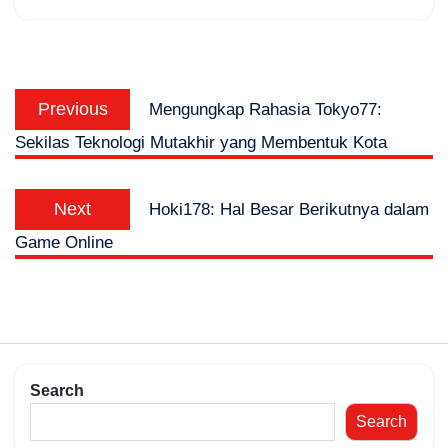
Post
Previous
navigation
Previous
Mengungkap Rahasia Tokyo77:
post:
Sekilas Teknologi Mutakhir yang Membentuk Kota
Next
Next
Hoki178: Hal Besar Berikutnya dalam
post:
Game Online
Search
Search