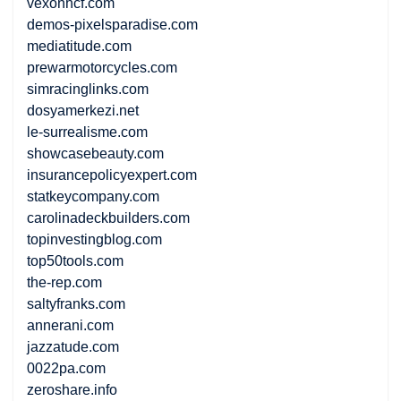
vexonhcf.com
demos-pixelsparadise.com
mediatitude.com
prewarmotorcycles.com
simracinglinks.com
dosyamerkezi.net
le-surrealisme.com
showcasebeauty.com
insurancepolicyexpert.com
statkeycompany.com
carolinadeckbuilders.com
topinvestingblog.com
top50tools.com
the-rep.com
saltyfranks.com
annerani.com
jazzatude.com
0022pa.com
zeroshare.info