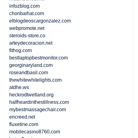
infozblog.com
chonbaihat.com
elblogdeoscargonzalez.com
webpromote.net
steroids-store.co
arteydecoracion.net
fithog.com
bestlaptopbestmonitor.com
georginaryland.com
roseandbasil.com
thewhitewhitelights.com
atdhe.ws
heckrodtwetland.org
halfheardinthestillness.com
mybestmassagechair.com
ericreed.net
fluxetine.com
mobilecasino8760.com