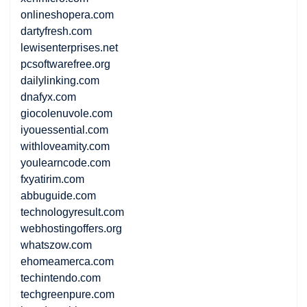
onlineshopera.com
dartyfresh.com
lewisenterprises.net
pcsoftwarefree.org
dailylinking.com
dnafyx.com
giocolenuvole.com
iyouessential.com
withloveamity.com
youlearncode.com
fxyatirim.com
abbuguide.com
technologyresult.com
webhostingoffers.org
whatszow.com
ehomeamerca.com
techintendo.com
techgreenpure.com