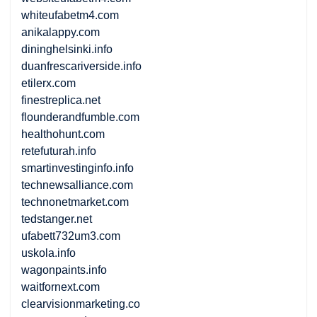
whiteufabetm4.com
anikalappy.com
dininghelsinki.info
duanfrescariverside.info
etilerx.com
finestreplica.net
flounderandfumble.com
healthohunt.com
retefuturah.info
smartinvestinginfo.info
technewsalliance.com
technonetmarket.com
tedstanger.net
ufabett732um3.com
uskola.info
wagonpaints.info
waitfornext.com
clearvisionmarketing.co