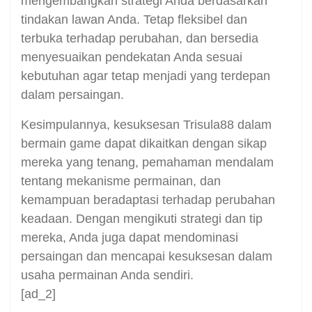
mengembangkan strategi Anda berdasarkan
tindakan lawan Anda. Tetap fleksibel dan
terbuka terhadap perubahan, dan bersedia
menyesuaikan pendekatan Anda sesuai
kebutuhan agar tetap menjadi yang terdepan
dalam persaingan.
Kesimpulannya, kesuksesan Trisula88 dalam
bermain game dapat dikaitkan dengan sikap
mereka yang tenang, pemahaman mendalam
tentang mekanisme permainan, dan
kemampuan beradaptasi terhadap perubahan
keadaan. Dengan mengikuti strategi dan tip
mereka, Anda juga dapat mendominasi
persaingan dan mencapai kesuksesan dalam
usaha permainan Anda sendiri.
[ad_2]