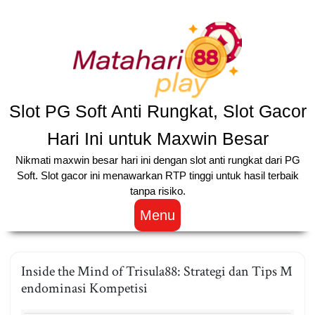
Skip
to
content
Slot PG Soft Anti Rungkat, Slot Gacor
Hari Ini untuk Maxwin Besar
Nikmati maxwin besar hari ini dengan slot anti rungkat dari PG
Soft. Slot gacor ini menawarkan RTP tinggi untuk hasil terbaik
tanpa risiko.
Menu
Inside the Mind of Trisula88: Strategi dan Tips M
endominasi Kompetisi