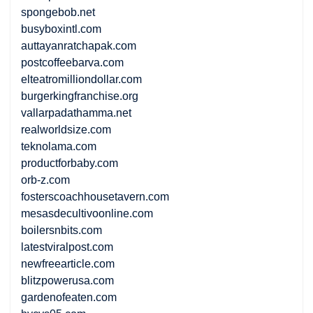
spongebob.net
busyboxintl.com
auttayanratchapak.com
postcoffeebarva.com
elteatromilliondollar.com
burgerkingfranchise.org
vallarpadathamma.net
realworldsize.com
teknolama.com
productforbaby.com
orb-z.com
fosterscoachhousetavern.com
mesasdecultivoonline.com
boilersnbits.com
latestviralpost.com
newfreearticle.com
blitzpowerusa.com
gardenofeaten.com