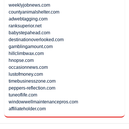
weeklyjobnews.com
countyanimalshelter.com
adwebtagging.com
ranksuperior.net
babystepahead.com
destinationoverlooked.com
gamblingamount.com
hillclimbwax.com
hnopse.com
occasionnews.com
lustofmoney.com
timebusinesszone.com
peppers-reflection.com
tuneoflife.com
windowwellmaintenancepros.com
affiliateholder.com