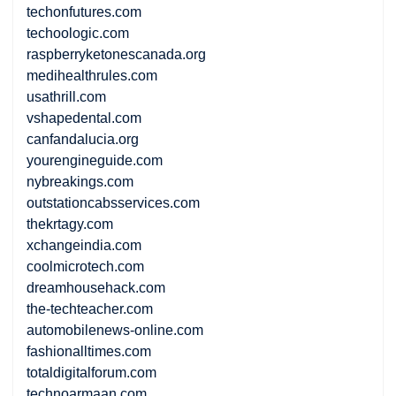
techonfutures.com
techoologic.com
raspberryketonescanada.org
medihealthrules.com
usathrill.com
vshapedental.com
canfandalucia.org
yourengineguide.com
nybreakings.com
outstationcabsservices.com
thekrtagy.com
xchangeindia.com
coolmicrotech.com
dreamhousehack.com
the-techteacher.com
automobilenews-online.com
fashionalltimes.com
totaldigitalforum.com
technoarmaan.com