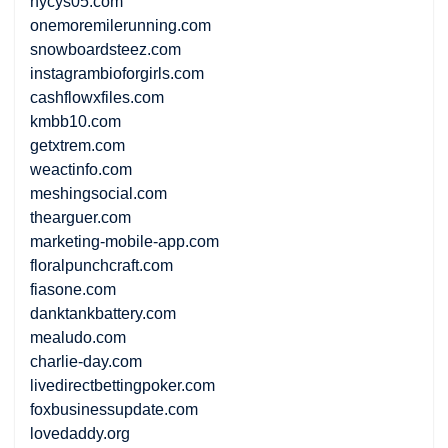
hycys05.com
onemoremilerunning.com
snowboardsteez.com
instagrambioforgirls.com
cashflowxfiles.com
kmbb10.com
getxtrem.com
weactinfo.com
meshingsocial.com
thearguer.com
marketing-mobile-app.com
floralpunchcraft.com
fiasone.com
danktankbattery.com
mealudo.com
charlie-day.com
livedirectbettingpoker.com
foxbusinessupdate.com
lovedaddy.org