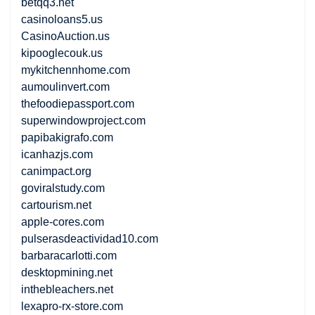
betqq3.net
casinoloans5.us
CasinoAuction.us
kipooglecouk.us
mykitchennhome.com
aumoulinvert.com
thefoodiepassport.com
superwindowproject.com
papibakigrafo.com
icanhazjs.com
canimpact.org
goviralstudy.com
cartourism.net
apple-cores.com
pulserasdeactividad10.com
barbaracarlotti.com
desktopmining.net
inthebleachers.net
lexapro-rx-store.com