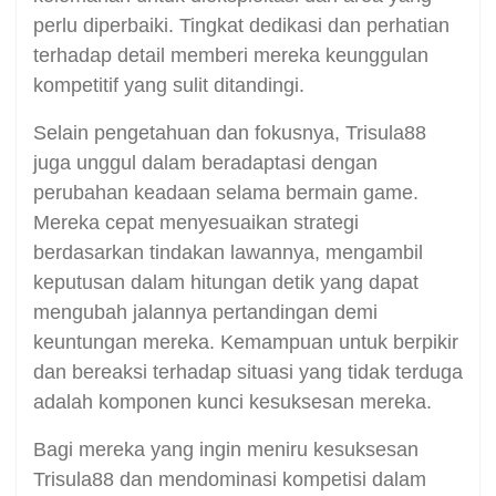
perlu diperbaiki. Tingkat dedikasi dan perhatian
terhadap detail memberi mereka keunggulan
kompetitif yang sulit ditandingi.
Selain pengetahuan dan fokusnya, Trisula88
juga unggul dalam beradaptasi dengan
perubahan keadaan selama bermain game.
Mereka cepat menyesuaikan strategi
berdasarkan tindakan lawannya, mengambil
keputusan dalam hitungan detik yang dapat
mengubah jalannya pertandingan demi
keuntungan mereka. Kemampuan untuk berpikir
dan bereaksi terhadap situasi yang tidak terduga
adalah komponen kunci kesuksesan mereka.
Bagi mereka yang ingin meniru kesuksesan
Trisula88 dan mendominasi kompetisi dalam