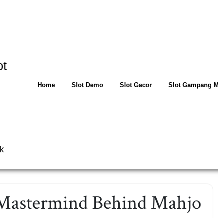
ot
Home
Slot Demo
Slot Gacor
Slot Gampang 
k
 Mastermind Behind Mahjo