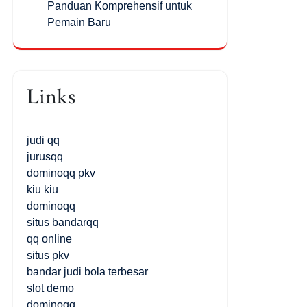
Panduan Komprehensif untuk
Pemain Baru
Links
judi qq
jurusqq
dominoqq pkv
kiu kiu
dominoqq
situs bandarqq
qq online
situs pkv
bandar judi bola terbesar
slot demo
dominoqq