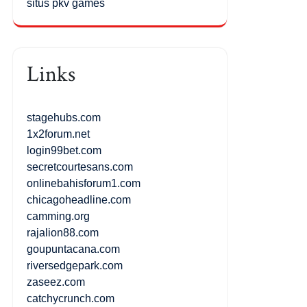
situs pkv games
Links
stagehubs.com
1x2forum.net
login99bet.com
secretcourtesans.com
onlinebahisforum1.com
chicagoheadline.com
camming.org
rajalion88.com
goupuntacana.com
riversedgepark.com
zaseez.com
catchycrunch.com