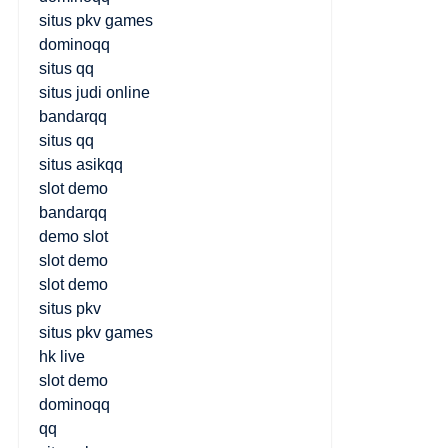
situs pkv games
dominoqq
situs qq
situs judi online
bandarqq
situs qq
situs asikqq
slot demo
bandarqq
demo slot
slot demo
slot demo
situs pkv
situs pkv games
hk live
slot demo
dominoqq
qq