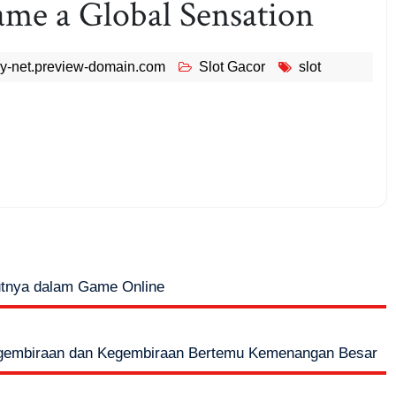
ame a Global Sensation
y-net.preview-domain.com
Slot Gacor
slot
utnya dalam Game Online
gembiraan dan Kegembiraan Bertemu Kemenangan Besar