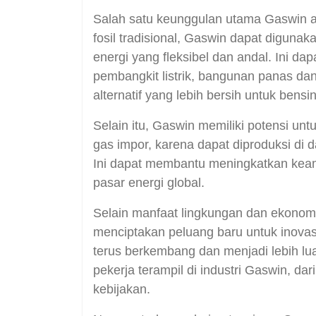
Salah satu keunggulan utama Gaswin a
fosil tradisional, Gaswin dapat diguna
energi yang fleksibel dan andal. Ini dap
pembangkit listrik, bangunan panas d
alternatif yang lebih bersih untuk bensi
Selain itu, Gaswin memiliki potensi un
gas impor, karena dapat diproduksi di 
Ini dapat membantu meningkatkan keam
pasar energi global.
Selain manfaat lingkungan dan ekonomi
menciptakan peluang baru untuk inovasi
terus berkembang dan menjadi lebih l
pekerja terampil di industri Gaswin, dar
kebijakan.