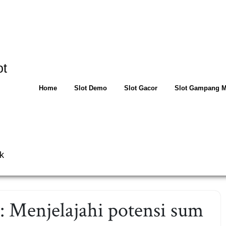
ot
Home
Slot Demo
Slot Gacor
Slot Gampang 
k
 Menjelajahi potensi sum