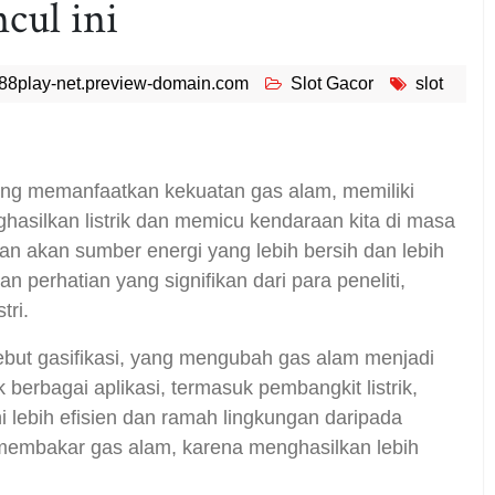
cul ini
8play-net.preview-domain.com
Slot Gacor
slot
ng memanfaatkan kekuatan gas alam, memiliki
ghasilkan listrik dan memicu kendaraan kita di masa
n akan sumber energi yang lebih bersih dan lebih
 perhatian yang signifikan dari para peneliti,
tri.
ut gasifikasi, yang mengubah gas alam menjadi
 berbagai aplikasi, termasuk pembangkit listrik,
i lebih efisien dan ramah lingkungan daripada
 membakar gas alam, karena menghasilkan lebih