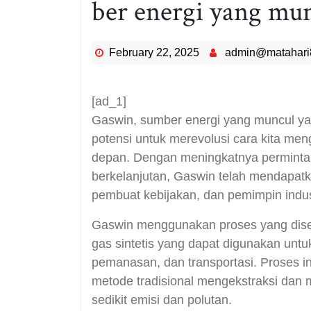
ber energi yang mun
February 22, 2025
admin@matahari8
[ad_1]
Gaswin, sumber energi yang muncul ya
potensi untuk merevolusi cara kita men
depan. Dengan meningkatnya permintaa
berkelanjutan, Gaswin telah mendapatkan
pembuat kebijakan, dan pemimpin indus
Gaswin menggunakan proses yang diseb
gas sintetis yang dapat digunakan untuk
pemanasan, dan transportasi. Proses in
metode tradisional mengekstraksi dan
sedikit emisi dan polutan.