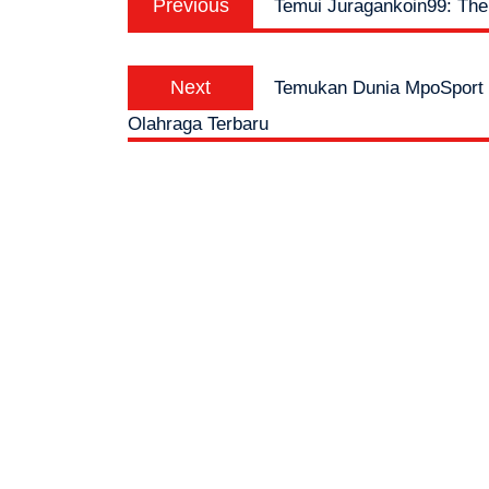
Previous
Temui Juragankoin99: The 
navigation
post:
Next
Next
Temukan Dunia MpoSport 
post:
Olahraga Terbaru