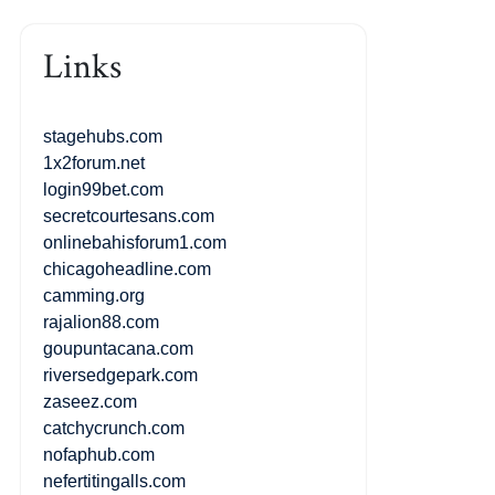
Links
stagehubs.com
1x2forum.net
login99bet.com
secretcourtesans.com
onlinebahisforum1.com
chicagoheadline.com
camming.org
rajalion88.com
goupuntacana.com
riversedgepark.com
zaseez.com
catchycrunch.com
nofaphub.com
nefertitingalls.com