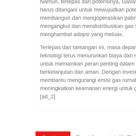
Namun, terlepas dari potensinya, Gas
harus ditangani untuk mewujudkan pote
membangun dan mengoperasikan pabrik 
mengangkut dan mendistribusikan gas s
menghambat adopsi yang meluas.
Terlepas dari tantangan ini, masa depa
teknologi terus menurunkan biaya dan m
untuk memainkan peran penting dalam t
berkelanjutan dan aman. Dengan invest
membantu mengurangi emisi gas rumah
meningkatkan keamanan energi untuk g
[ad_2]
Post
Previous