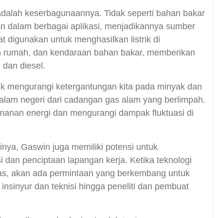
dalah keserbagunaannya. Tidak seperti bahan bakar
kan dalam berbagai aplikasi, menjadikannya sumber
at digunakan untuk menghasilkan listrik di
an rumah, dan kendaraan bahan bakar, memberikan
n dan diesel.
tuk mengurangi ketergantungan kita pada minyak dan
dalam negeri dari cadangan gas alam yang berlimpah.
anan energi dan mengurangi dampak fluktuasi di
nya, Gaswin juga memiliki potensi untuk
 dan penciptaan lapangan kerja. Ketika teknologi
uas, akan ada permintaan yang berkembang untuk
i insinyur dan teknisi hingga peneliti dan pembuat