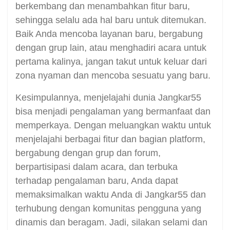
berkembang dan menambahkan fitur baru,
sehingga selalu ada hal baru untuk ditemukan.
Baik Anda mencoba layanan baru, bergabung
dengan grup lain, atau menghadiri acara untuk
pertama kalinya, jangan takut untuk keluar dari
zona nyaman dan mencoba sesuatu yang baru.
Kesimpulannya, menjelajahi dunia Jangkar55
bisa menjadi pengalaman yang bermanfaat dan
memperkaya. Dengan meluangkan waktu untuk
menjelajahi berbagai fitur dan bagian platform,
bergabung dengan grup dan forum,
berpartisipasi dalam acara, dan terbuka
terhadap pengalaman baru, Anda dapat
memaksimalkan waktu Anda di Jangkar55 dan
terhubung dengan komunitas pengguna yang
dinamis dan beragam. Jadi, silakan selami dan