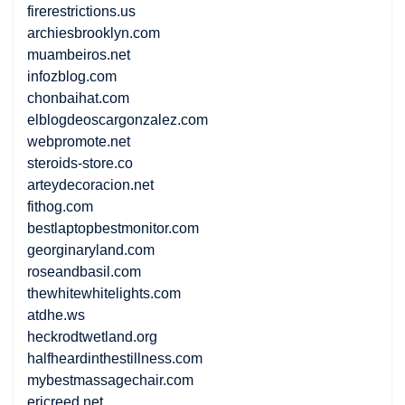
firerestrictions.us
archiesbrooklyn.com
muambeiros.net
infozblog.com
chonbaihat.com
elblogdeoscargonzalez.com
webpromote.net
steroids-store.co
arteydecoracion.net
fithog.com
bestlaptopbestmonitor.com
georginaryland.com
roseandbasil.com
thewhitewhitelights.com
atdhe.ws
heckrodtwetland.org
halfheardinthestillness.com
mybestmassagechair.com
ericreed.net