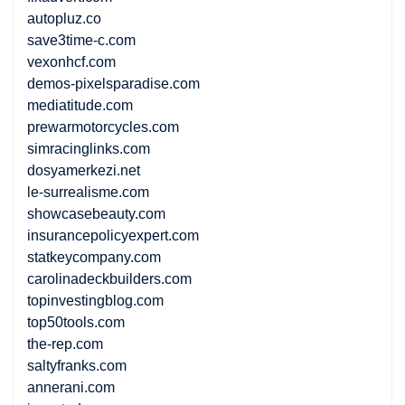
autopluz.co
save3time-c.com
vexonhcf.com
demos-pixelsparadise.com
mediatitude.com
prewarmotorcycles.com
simracinglinks.com
dosyamerkezi.net
le-surrealisme.com
showcasebeauty.com
insurancepolicyexpert.com
statkeycompany.com
carolinadeckbuilders.com
topinvestingblog.com
top50tools.com
the-rep.com
saltyfranks.com
annerani.com