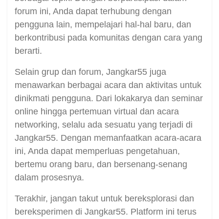
forum ini, Anda dapat terhubung dengan
pengguna lain, mempelajari hal-hal baru, dan
berkontribusi pada komunitas dengan cara yang
berarti.
Selain grup dan forum, Jangkar55 juga
menawarkan berbagai acara dan aktivitas untuk
dinikmati pengguna. Dari lokakarya dan seminar
online hingga pertemuan virtual dan acara
networking, selalu ada sesuatu yang terjadi di
Jangkar55. Dengan memanfaatkan acara-acara
ini, Anda dapat memperluas pengetahuan,
bertemu orang baru, dan bersenang-senang
dalam prosesnya.
Terakhir, jangan takut untuk bereksplorasi dan
bereksperimen di Jangkar55. Platform ini terus