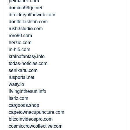
pelmanec.com
domino99qq.net
directoryoftheweb.com
donttellashton.com
rush3studio.com
roro90.com
herzio.com
in-hi5.com
krainafantasy.info
todas-noticias.com
senikartu.com
rusportal.net
watty.io
livinginthesun.info
itsriz.com
cargoods.shop
capetownacupuncture.com
bitcoinvideospro.com
cosmiccrowcollective.com