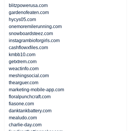
blitzpowerusa.com
gardenofeaten.com
hycys05.com
onemoremilerunning.com
snowboardsteez.com
instagrambioforgirls.com
cashflowxfiles.com
kmbb10.com
getxtrem.com
weactinfo.com
meshingsocial.com
thearguer.com
marketing-mobile-app.com
floralpunchcraft.com
fiasone.com
danktankbattery.com
mealudo.com
charlie-day.com