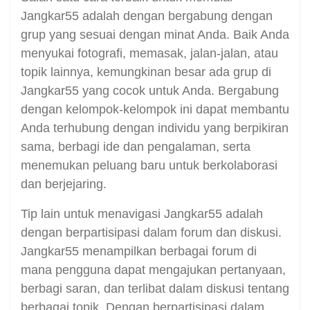
Jangkar55 adalah dengan bergabung dengan
grup yang sesuai dengan minat Anda. Baik Anda
menyukai fotografi, memasak, jalan-jalan, atau
topik lainnya, kemungkinan besar ada grup di
Jangkar55 yang cocok untuk Anda. Bergabung
dengan kelompok-kelompok ini dapat membantu
Anda terhubung dengan individu yang berpikiran
sama, berbagi ide dan pengalaman, serta
menemukan peluang baru untuk berkolaborasi
dan berjejaring.
Tip lain untuk menavigasi Jangkar55 adalah
dengan berpartisipasi dalam forum dan diskusi.
Jangkar55 menampilkan berbagai forum di
mana pengguna dapat mengajukan pertanyaan,
berbagi saran, dan terlibat dalam diskusi tentang
berbagai topik. Dengan berpartisipasi dalam