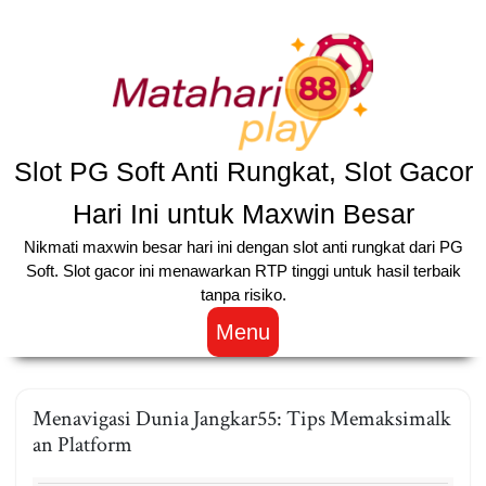
Skip
to
content
Slot PG Soft Anti Rungkat, Slot Gacor
Hari Ini untuk Maxwin Besar
Nikmati maxwin besar hari ini dengan slot anti rungkat dari PG
Soft. Slot gacor ini menawarkan RTP tinggi untuk hasil terbaik
tanpa risiko.
Menu
Menavigasi Dunia Jangkar55: Tips Memaksimalk
an Platform