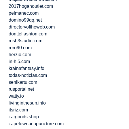
2017hoganoutlet.com
pelmanec.com
domino99qq.net
directoryoftheweb.com
donttellashton.com
rush3studio.com
roro90.com
herzio.com
in-hi5.com
krainafantasy.info
todas-noticias.com
senikartu.com
rusportal.net
watty.io
livinginthesun.info
itsriz.com
cargoods.shop
capetownacupuncture.com