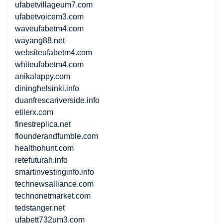
ufabetvillageum7.com
ufabetvoicem3.com
waveufabetm4.com
wayang88.net
websiteufabetm4.com
whiteufabetm4.com
anikalappy.com
dininghelsinki.info
duanfrescariverside.info
etilerx.com
finestreplica.net
flounderandfumble.com
healthohunt.com
retefuturah.info
smartinvestinginfo.info
technewsalliance.com
technonetmarket.com
tedstanger.net
ufabett732um3.com