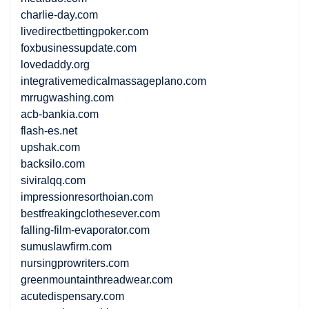
charlie-day.com
livedirectbettingpoker.com
foxbusinessupdate.com
lovedaddy.org
integrativemedicalmassageplano.com
mrrugwashing.com
acb-bankia.com
flash-es.net
upshak.com
backsilo.com
siviralqq.com
impressionresorthoian.com
bestfreakingclothesever.com
falling-film-evaporator.com
sumuslawfirm.com
nursingprowriters.com
greenmountainthreadwear.com
acutedispensary.com