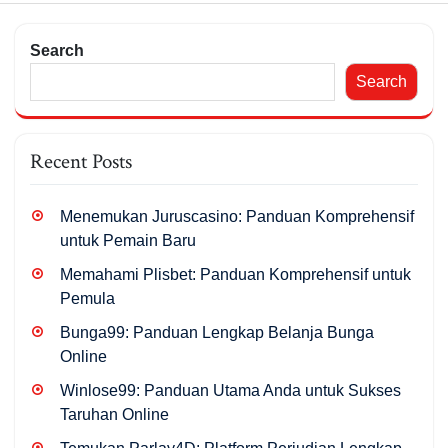
Search
Search
Recent Posts
Menemukan Juruscasino: Panduan Komprehensif
untuk Pemain Baru
Memahami Plisbet: Panduan Komprehensif untuk
Pemula
Bunga99: Panduan Lengkap Belanja Bunga
Online
Winlose99: Panduan Utama Anda untuk Sukses
Taruhan Online