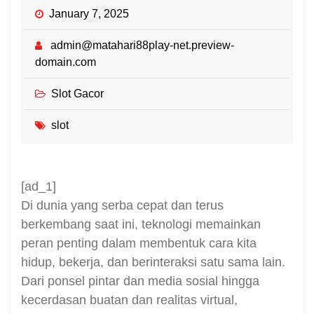
January 7, 2025
admin@matahari88play-net.preview-
domain.com
Slot Gacor
slot
[ad_1]
Di dunia yang serba cepat dan terus
berkembang saat ini, teknologi memainkan
peran penting dalam membentuk cara kita
hidup, bekerja, dan berinteraksi satu sama lain.
Dari ponsel pintar dan media sosial hingga
kecerdasan buatan dan realitas virtual,