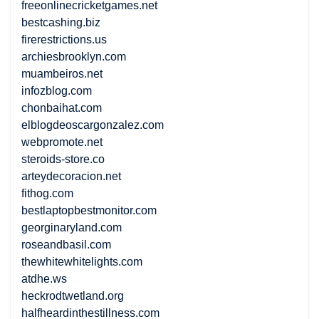
freeonlinecricketgames.net
bestcashing.biz
firerestrictions.us
archiesbrooklyn.com
muambeiros.net
infozblog.com
chonbaihat.com
elblogdeoscargonzalez.com
webpromote.net
steroids-store.co
arteydecoracion.net
fithog.com
bestlaptopbestmonitor.com
georginaryland.com
roseandbasil.com
thewhitewhitelights.com
atdhe.ws
heckrodtwetland.org
halfheardinthestillness.com