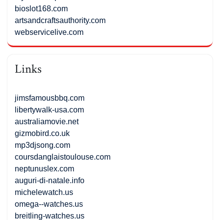
bioslot168.com
artsandcraftsauthority.com
webservicelive.com
Links
jimsfamousbbq.com
libertywalk-usa.com
australiamovie.net
gizmobird.co.uk
mp3djsong.com
coursdanglaistoulouse.com
neptunuslex.com
auguri-di-natale.info
michelewatch.us
omega--watches.us
breitling-watches.us