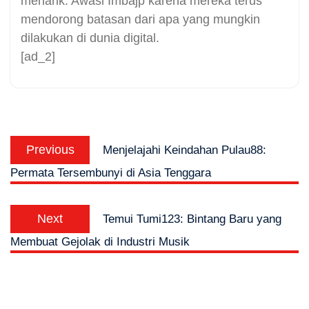
menarik. Awasi Imbajp karena mereka terus
mendorong batasan dari apa yang mungkin
dilakukan di dunia digital.
[ad_2]
Post
Previous
navigation
Previous
Menjelajahi Keindahan Pulau88:
post:
Permata Tersembunyi di Asia Tenggara
Next
Next
Temui Tumi123: Bintang Baru yang
post:
Membuat Gejolak di Industri Musik