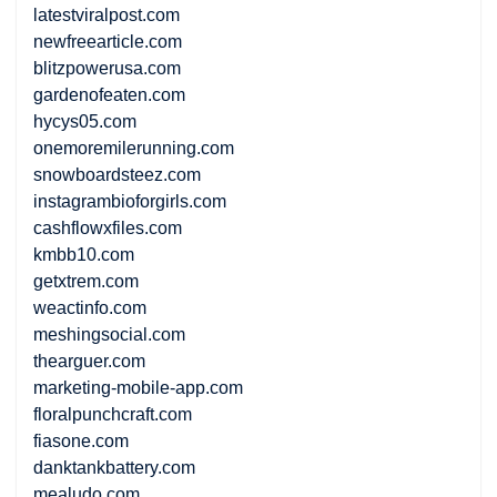
latestviralpost.com
newfreearticle.com
blitzpowerusa.com
gardenofeaten.com
hycys05.com
onemoremilerunning.com
snowboardsteez.com
instagrambioforgirls.com
cashflowxfiles.com
kmbb10.com
getxtrem.com
weactinfo.com
meshingsocial.com
thearguer.com
marketing-mobile-app.com
floralpunchcraft.com
fiasone.com
danktankbattery.com
mealudo.com