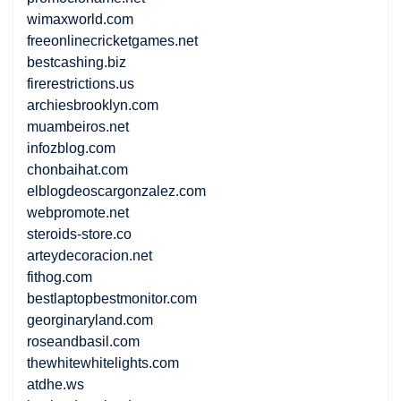
wimaxworld.com
freeonlinecricketgames.net
bestcashing.biz
firerestrictions.us
archiesbrooklyn.com
muambeiros.net
infozblog.com
chonbaihat.com
elblogdeoscargonzalez.com
webpromote.net
steroids-store.co
arteydecoracion.net
fithog.com
bestlaptopbestmonitor.com
georginaryland.com
roseandbasil.com
thewhitewhitelights.com
atdhe.ws