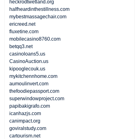
heckrodtwetland.org
halfheardinthestillness.com
mybestmassagechair.com
ericreed.net
fluxetine.com
mobilecasino8760.com
betqq3.net
casinoloans5.us
CasinoAuction.us
kipooglecouk.us
mykitchennhome.com
aumoulinvert.com
thefoodiepassport.com
superwindowproject.com
papibakigrafo.com
icanhazjs.com
canimpact.org
goviralstudy.com
cartourism.net