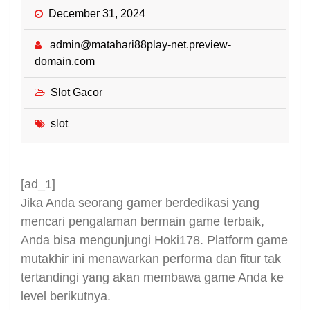
December 31, 2024
admin@matahari88play-net.preview-
domain.com
Slot Gacor
slot
[ad_1]
Jika Anda seorang gamer berdedikasi yang
mencari pengalaman bermain game terbaik,
Anda bisa mengunjungi Hoki178. Platform game
mutakhir ini menawarkan performa dan fitur tak
tertandingi yang akan membawa game Anda ke
level berikutnya.