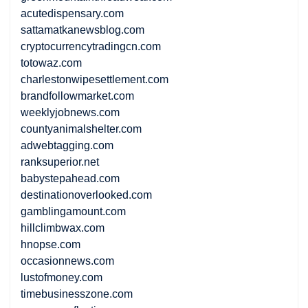
acutedispensary.com
sattamatkanewsblog.com
cryptocurrencytradingcn.com
totowaz.com
charlestonwipesettlement.com
brandfollowmarket.com
weeklyjobnews.com
countyanimalshelter.com
adwebtagging.com
ranksuperior.net
babystepahead.com
destinationoverlooked.com
gamblingamount.com
hillclimbwax.com
hnopse.com
occasionnews.com
lustofmoney.com
timebusinesszone.com