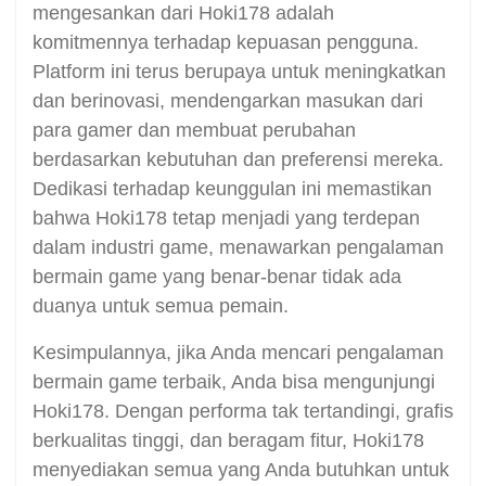
mengesankan dari Hoki178 adalah
komitmennya terhadap kepuasan pengguna.
Platform ini terus berupaya untuk meningkatkan
dan berinovasi, mendengarkan masukan dari
para gamer dan membuat perubahan
berdasarkan kebutuhan dan preferensi mereka.
Dedikasi terhadap keunggulan ini memastikan
bahwa Hoki178 tetap menjadi yang terdepan
dalam industri game, menawarkan pengalaman
bermain game yang benar-benar tidak ada
duanya untuk semua pemain.
Kesimpulannya, jika Anda mencari pengalaman
bermain game terbaik, Anda bisa mengunjungi
Hoki178. Dengan performa tak tertandingi, grafis
berkualitas tinggi, dan beragam fitur, Hoki178
menyediakan semua yang Anda butuhkan untuk