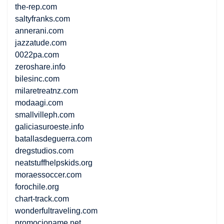
the-rep.com
saltyfranks.com
annerani.com
jazzatude.com
0022pa.com
zeroshare.info
bilesinc.com
milaretreatnz.com
modaagi.com
smallvilleph.com
galiciasuroeste.info
batallasdeguerra.com
dregstudios.com
neatstuffhelpskids.org
moraessoccer.com
forochile.org
chart-track.com
wonderfultraveling.com
promocioname.net