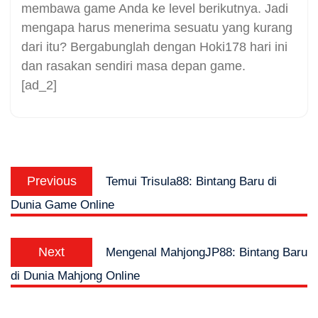
membawa game Anda ke level berikutnya. Jadi
mengapa harus menerima sesuatu yang kurang
dari itu? Bergabunglah dengan Hoki178 hari ini
dan rasakan sendiri masa depan game.
[ad_2]
Post
Previous
navigation
Previous
Temui Trisula88: Bintang Baru di
post:
Dunia Game Online
Next
Next
Mengenal MahjongJP88: Bintang Baru
post:
di Dunia Mahjong Online