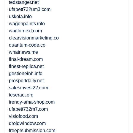
tedstanger.net
ufabett732um3.com
uskola.info
wagonpaints.info
waitfornext.com
clearvisionmarketing.co
quantum-code.co
whatnews.me
final-dream.com
finest-replica.net
gestioneinh.info
prosportdaily.net
salesinvest22.com
teseract.org
trendy-ama-shop.com
ufabett732m7.com
visiofood.com
droidwindow.com
freeprsubmission.com