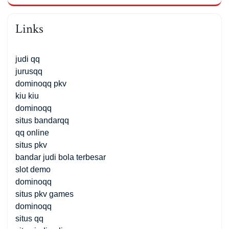
Links
judi qq
jurusqq
dominoqq pkv
kiu kiu
dominoqq
situs bandarqq
qq online
situs pkv
bandar judi bola terbesar
slot demo
dominoqq
situs pkv games
dominoqq
situs qq