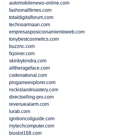
automobilenews-online.com
fashionalltimes.com
totaldigitalforum.com
technoarmaan.com
empresasposicionamientoweb.com
tonybestcosmetics.com
buzznc.com
fxjoiner.com
skinbykindra.com
alltherageface.com
codenational.com
progameexplorer.com
rockislandroastery.com
directselling-pro.com
revenuealarm.com
lurab.com
ignitioncoilguide.com
mytechcomputer.com
bioslot168.com