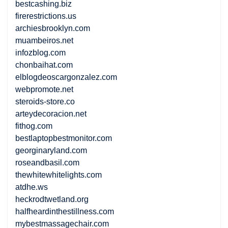
bestcashing.biz
firerestrictions.us
archiesbrooklyn.com
muambeiros.net
infozblog.com
chonbaihat.com
elblogdeoscargonzalez.com
webpromote.net
steroids-store.co
arteydecoracion.net
fithog.com
bestlaptopbestmonitor.com
georginaryland.com
roseandbasil.com
thewhitewhitelights.com
atdhe.ws
heckrodtwetland.org
halfheardinthestillness.com
mybestmassagechair.com