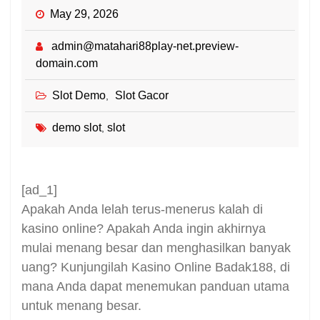
May 29, 2026
admin@matahari88play-net.preview-
domain.com
Slot Demo
Slot Gacor
,
demo slot
slot
,
[ad_1]
Apakah Anda lelah terus-menerus kalah di
kasino online? Apakah Anda ingin akhirnya
mulai menang besar dan menghasilkan banyak
uang? Kunjungilah Kasino Online Badak188, di
mana Anda dapat menemukan panduan utama
untuk menang besar.