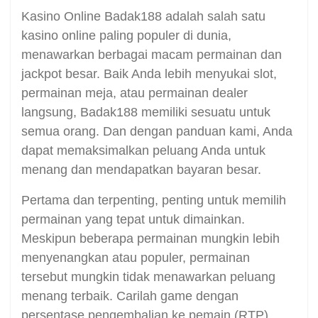
Kasino Online Badak188 adalah salah satu
kasino online paling populer di dunia,
menawarkan berbagai macam permainan dan
jackpot besar. Baik Anda lebih menyukai slot,
permainan meja, atau permainan dealer
langsung, Badak188 memiliki sesuatu untuk
semua orang. Dan dengan panduan kami, Anda
dapat memaksimalkan peluang Anda untuk
menang dan mendapatkan bayaran besar.
Pertama dan terpenting, penting untuk memilih
permainan yang tepat untuk dimainkan.
Meskipun beberapa permainan mungkin lebih
menyenangkan atau populer, permainan
tersebut mungkin tidak menawarkan peluang
menang terbaik. Carilah game dengan
persentase pengembalian ke pemain (RTP)