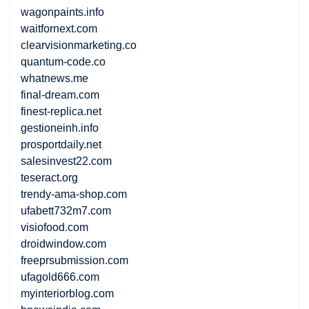
wagonpaints.info
waitfornext.com
clearvisionmarketing.co
quantum-code.co
whatnews.me
final-dream.com
finest-replica.net
gestioneinh.info
prosportdaily.net
salesinvest22.com
teseract.org
trendy-ama-shop.com
ufabett732m7.com
visiofood.com
droidwindow.com
freeprsubmission.com
ufagold666.com
myinteriorblog.com