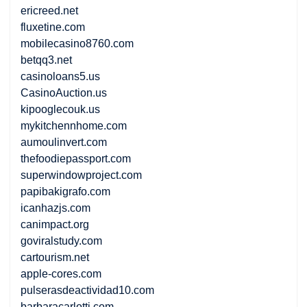
ericreed.net
fluxetine.com
mobilecasino8760.com
betqq3.net
casinoloans5.us
CasinoAuction.us
kipooglecouk.us
mykitchennhome.com
aumoulinvert.com
thefoodiepassport.com
superwindowproject.com
papibakigrafo.com
icanhazjs.com
canimpact.org
goviralstudy.com
cartourism.net
apple-cores.com
pulserasdeactividad10.com
barbaracarlotti.com