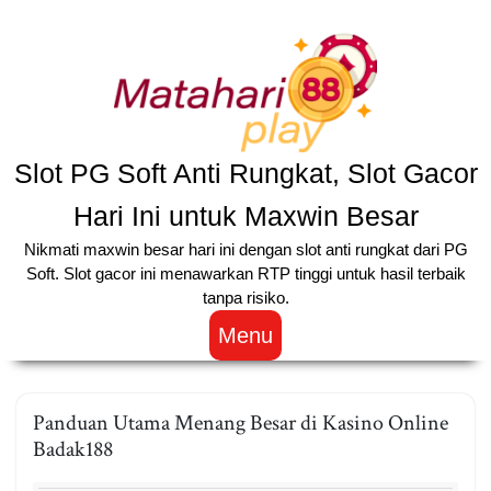
Skip
to
content
Slot PG Soft Anti Rungkat, Slot Gacor
Hari Ini untuk Maxwin Besar
Nikmati maxwin besar hari ini dengan slot anti rungkat dari PG
Soft. Slot gacor ini menawarkan RTP tinggi untuk hasil terbaik
tanpa risiko.
Menu
Panduan Utama Menang Besar di Kasino Online
Badak188