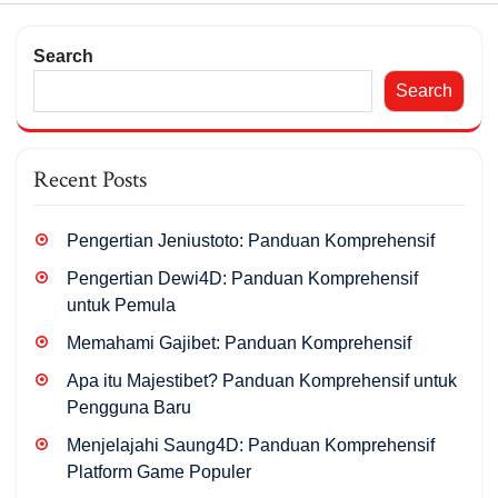
Search
Search
Recent Posts
Pengertian Jeniustoto: Panduan Komprehensif
Pengertian Dewi4D: Panduan Komprehensif
untuk Pemula
Memahami Gajibet: Panduan Komprehensif
Apa itu Majestibet? Panduan Komprehensif untuk
Pengguna Baru
Menjelajahi Saung4D: Panduan Komprehensif
Platform Game Populer