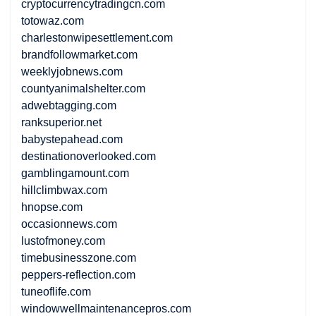
cryptocurrencytradingcn.com
totowaz.com
charlestonwipesettlement.com
brandfollowmarket.com
weeklyjobnews.com
countyanimalshelter.com
adwebtagging.com
ranksuperior.net
babystepahead.com
destinationoverlooked.com
gamblingamount.com
hillclimbwax.com
hnopse.com
occasionnews.com
lustofmoney.com
timebusinesszone.com
peppers-reflection.com
tuneoflife.com
windowwellmaintenancepros.com