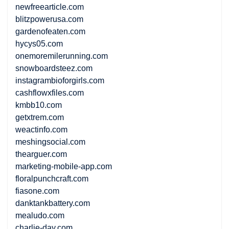
newfreearticle.com
blitzpowerusa.com
gardenofeaten.com
hycys05.com
onemoremilerunning.com
snowboardsteez.com
instagrambioforgirls.com
cashflowxfiles.com
kmbb10.com
getxtrem.com
weactinfo.com
meshingsocial.com
thearguer.com
marketing-mobile-app.com
floralpunchcraft.com
fiasone.com
danktankbattery.com
mealudo.com
charlie-day.com