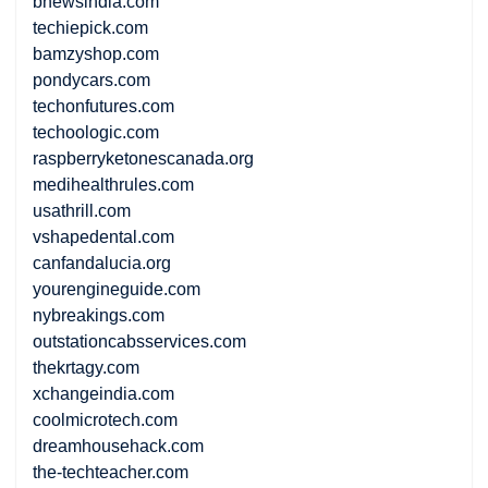
bnewsindia.com
techiepick.com
bamzyshop.com
pondycars.com
techonfutures.com
techoologic.com
raspberryketonescanada.org
medihealthrules.com
usathrill.com
vshapedental.com
canfandalucia.org
yourengineguide.com
nybreakings.com
outstationcabsservices.com
thekrtagy.com
xchangeindia.com
coolmicrotech.com
dreamhousehack.com
the-techteacher.com