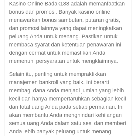
Kasino Online Badak188 adalah memanfaatkan
bonus dan promosi. Banyak kasino online
menawarkan bonus sambutan, putaran gratis,
dan promosi lainnya yang dapat meningkatkan
peluang Anda untuk menang. Pastikan untuk
membaca syarat dan ketentuan penawaran ini
dengan cermat untuk memastikan Anda
memenuhi persyaratan untuk mengklaimnya.
Selain itu, penting untuk mempraktikkan
manajemen bankroll yang baik. Ini berarti
membagi dana Anda menjadi jumlah yang lebih
kecil dan hanya mempertaruhkan sebagian kecil
dari total uang Anda pada setiap permainan. Ini
akan membantu Anda menghindari kehilangan
semua uang Anda dalam satu sesi dan memberi
Anda lebih banyak peluang untuk menang.