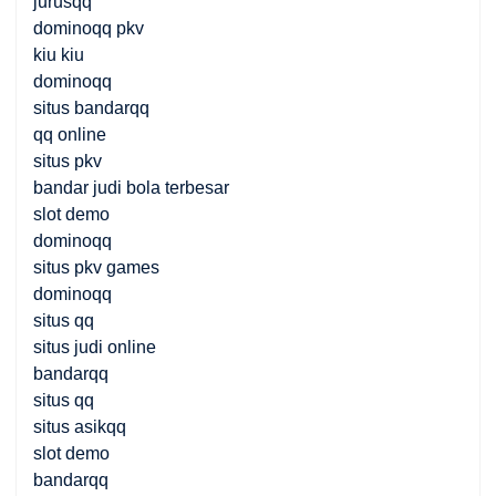
jurusqq
dominoqq pkv
kiu kiu
dominoqq
situs bandarqq
qq online
situs pkv
bandar judi bola terbesar
slot demo
dominoqq
situs pkv games
dominoqq
situs qq
situs judi online
bandarqq
situs qq
situs asikqq
slot demo
bandarqq