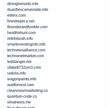
dininghelsinki.info
duanfrescariverside.info
etilerx.com
finestreplica.net
flounderandfumble.com
healthohunt.com
retefuturah.info
smartinvestinginfo.info
technewsalliance.com
technonetmarket.com
tedstanger.net
ufabett732um3.com
uskola.info
wagonpaints.info
waitfornext.com
clearvisionmarketing.co
quantum-code.co
whatnews.me
final-dream.com