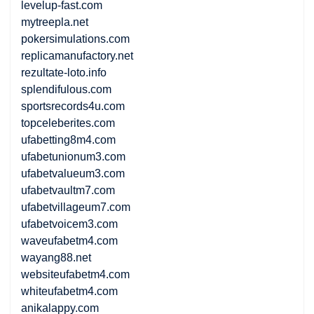
levelup-fast.com
mytreepla.net
pokersimulations.com
replicamanufactory.net
rezultate-loto.info
splendifulous.com
sportsrecords4u.com
topceleberites.com
ufabetting8m4.com
ufabetunionum3.com
ufabetvalueum3.com
ufabetvaultm7.com
ufabetvillageum7.com
ufabetvoicem3.com
waveufabetm4.com
wayang88.net
websiteufabetm4.com
whiteufabetm4.com
anikalappy.com