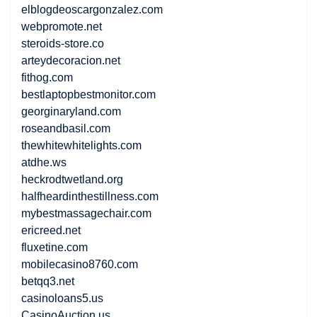
elblogdeoscargonzalez.com
webpromote.net
steroids-store.co
arteydecoracion.net
fithog.com
bestlaptopbestmonitor.com
georginaryland.com
roseandbasil.com
thewhitewhitelights.com
atdhe.ws
heckrodtwetland.org
halfheardinthestillness.com
mybestmassagechair.com
ericreed.net
fluxetine.com
mobilecasino8760.com
betqq3.net
casinoloans5.us
CasinoAuction.us