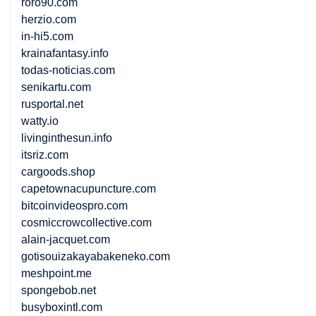
roro90.com
herzio.com
in-hi5.com
krainafantasy.info
todas-noticias.com
senikartu.com
rusportal.net
watty.io
livinginthesun.info
itsriz.com
cargoods.shop
capetownacupuncture.com
bitcoinvideospro.com
cosmiccrowcollective.com
alain-jacquet.com
gotisouizakayabakeneko.com
meshpoint.me
spongebob.net
busyboxintl.com