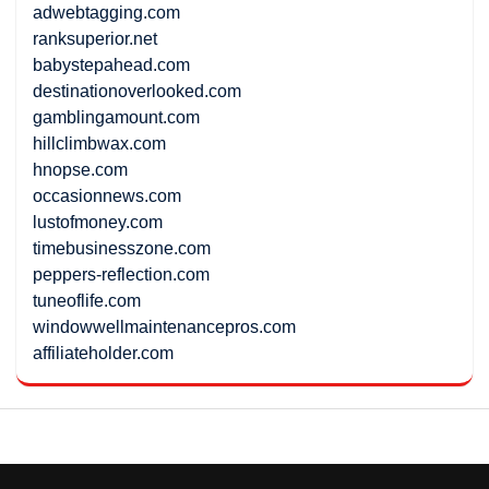
adwebtagging.com
ranksuperior.net
babystepahead.com
destinationoverlooked.com
gamblingamount.com
hillclimbwax.com
hnopse.com
occasionnews.com
lustofmoney.com
timebusinesszone.com
peppers-reflection.com
tuneoflife.com
windowwellmaintenancepros.com
affiliateholder.com