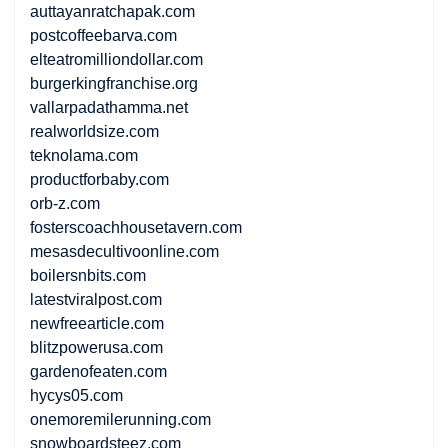
auttayanratchapak.com
postcoffeebarva.com
elteatromilliondollar.com
burgerkingfranchise.org
vallarpadathamma.net
realworldsize.com
teknolama.com
productforbaby.com
orb-z.com
fosterscoachhousetavern.com
mesasdecultivoonline.com
boilersnbits.com
latestviralpost.com
newfreearticle.com
blitzpowerusa.com
gardenofeaten.com
hycys05.com
onemoremilerunning.com
snowboardsteez.com