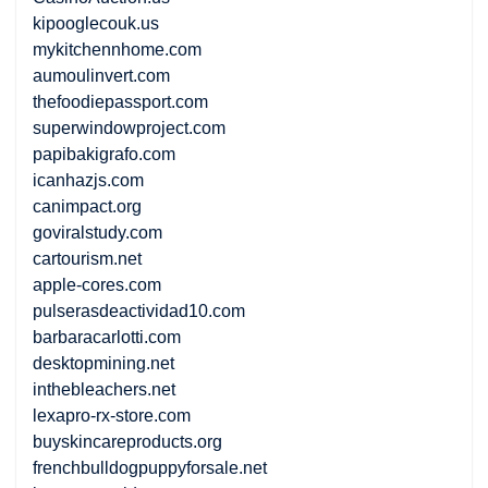
kipooglecouk.us
mykitchennhome.com
aumoulinvert.com
thefoodiepassport.com
superwindowproject.com
papibakigrafo.com
icanhazjs.com
canimpact.org
goviralstudy.com
cartourism.net
apple-cores.com
pulserasdeactividad10.com
barbaracarlotti.com
desktopmining.net
inthebleachers.net
lexapro-rx-store.com
buyskincareproducts.org
frenchbulldogpuppyforsale.net