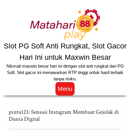
Skip
to
content
Slot PG Soft Anti Rungkat, Slot Gacor
Hari Ini untuk Maxwin Besar
Nikmati maxwin besar hari ini dengan slot anti rungkat dari PG
Soft. Slot gacor ini menawarkan RTP tinggi untuk hasil terbaik
tanpa risiko.
Menu
pintu123: Sensasi Instagram Membuat Gejolak di
Dunia Digital