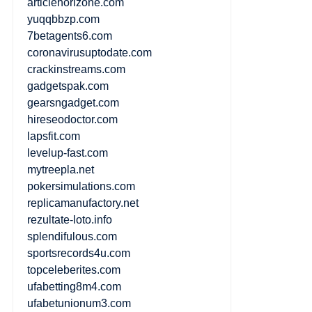
articlehorizone.com
yuqqbbzp.com
7betagents6.com
coronavirusuptodate.com
crackinstreams.com
gadgetspak.com
gearsngadget.com
hireseodoctor.com
lapsfit.com
levelup-fast.com
mytreepla.net
pokersimulations.com
replicamanufactory.net
rezultate-loto.info
splendifulous.com
sportsrecords4u.com
topceleberites.com
ufabetting8m4.com
ufabetunionum3.com