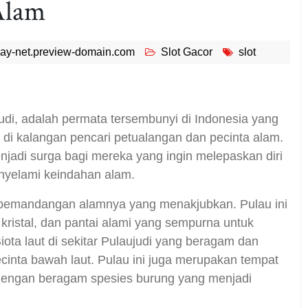
Alam
ay-net.preview-domain.com
Slot Gacor
slot
Judi, adalah permata tersembunyi di Indonesia yang
di kalangan pencari petualangan dan pecinta alam.
menjadi surga bagi mereka yang ingin melepaskan diri
enyelami keindahan alam.
h pemandangan alamnya yang menakjubkan. Pulau ini
 kristal, dan pantai alami yang sempurna untuk
ota laut di sekitar Pulaujudi yang beragam dan
inta bawah laut. Pulau ini juga merupakan tempat
dengan beragam spesies burung yang menjadi