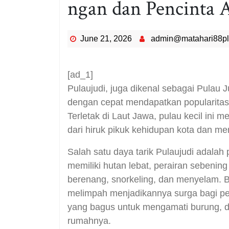
ngan dan Pencinta 
June 21, 2026
admin@matahari88pl
[ad_1]
Pulaujudi, juga dikenal sebagai Pulau 
dengan cepat mendapatkan popularitas 
Terletak di Laut Jawa, pulau kecil ini 
dari hiruk pikuk kehidupan kota dan m
Salah satu daya tarik Pulaujudi adala
memiliki hutan lebat, perairan sebening
berenang, snorkeling, dan menyelam. Bi
melimpah menjadikannya surga bagi pec
yang bagus untuk mengamati burung, 
rumahnya.