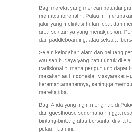
Bagi mereka yang mencari petualangan
memacu adrenalin. Pulau ini merupakan 
jalur yang melintasi hutan lebat dan
area sekitarnya yang menakjubkan. Pen
dan paddleboarding, atau sekadar bersa
Selain keindahan alam dan peluang pet
warisan budaya yang patut untuk dijela
tradisional di mana pengunjung dapat be
masakan asli Indonesia. Masyarakat Pu
keramahtamahannya, sehingga membuat
mereka tiba.
Bagi Anda yang ingin menginap di Pulau
dari guesthouse sederhana hingga res
bintang-bintang atau bersantai di vila 
pulau indah ini.