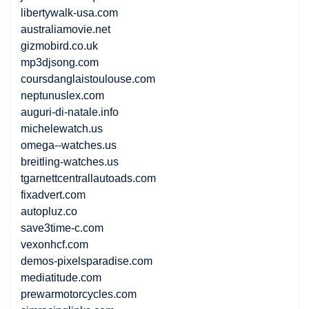
libertywalk-usa.com
australiamovie.net
gizmobird.co.uk
mp3djsong.com
coursdanglaistoulouse.com
neptunuslex.com
auguri-di-natale.info
michelewatch.us
omega--watches.us
breitling-watches.us
tgarnettcentrallautoads.com
fixadvert.com
autopluz.co
save3time-c.com
vexonhcf.com
demos-pixelsparadise.com
mediatitude.com
prewarmotorcycles.com