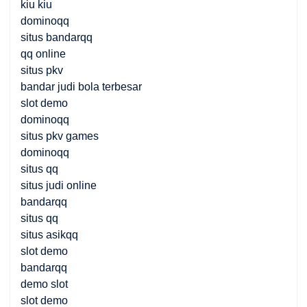
kiu kiu
dominoqq
situs bandarqq
qq online
situs pkv
bandar judi bola terbesar
slot demo
dominoqq
situs pkv games
dominoqq
situs qq
situs judi online
bandarqq
situs qq
situs asikqq
slot demo
bandarqq
demo slot
slot demo