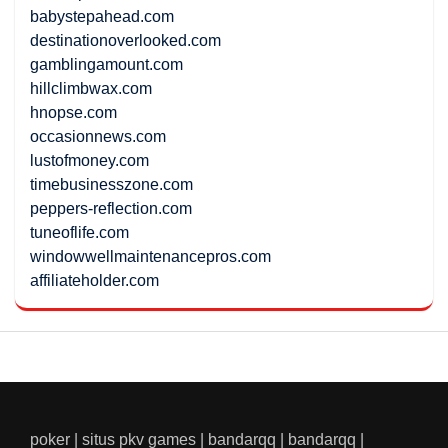
babystepahead.com
destinationoverlooked.com
gamblingamount.com
hillclimbwax.com
hnopse.com
occasionnews.com
lustofmoney.com
timebusinesszone.com
peppers-reflection.com
tuneoflife.com
windowwellmaintenancepros.com
affiliateholder.com
poker
|
situs pkv games
|
bandarqq
|
bandarqq
|