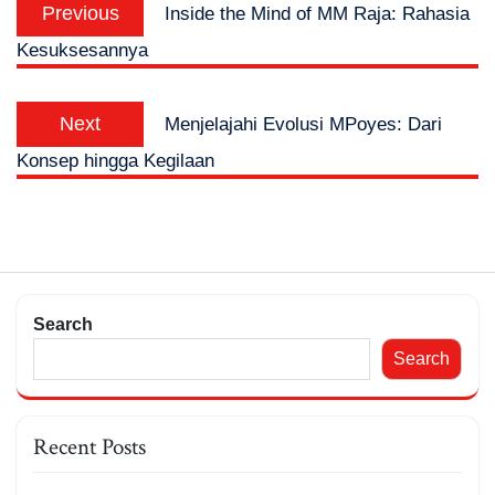
Previous
navigation
Previous
Inside the Mind of MM Raja: Rahasia
post:
Kesuksesannya
Next
Next
Menjelajahi Evolusi MPoyes: Dari
post:
Konsep hingga Kegilaan
Search
Search
Recent Posts