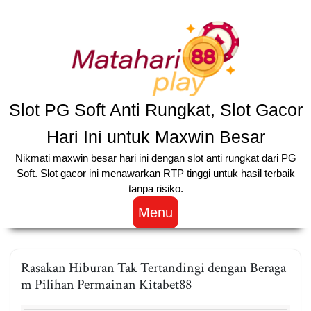
Skip
to
content
Slot PG Soft Anti Rungkat, Slot Gacor
Hari Ini untuk Maxwin Besar
Nikmati maxwin besar hari ini dengan slot anti rungkat dari PG
Soft. Slot gacor ini menawarkan RTP tinggi untuk hasil terbaik
tanpa risiko.
Menu
Rasakan Hiburan Tak Tertandingi dengan Beraga
m Pilihan Permainan Kitabet88