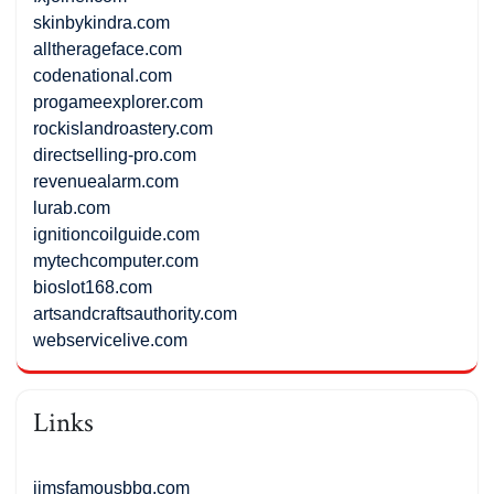
skinbykindra.com
alltherageface.com
codenational.com
progameexplorer.com
rockislandroastery.com
directselling-pro.com
revenuealarm.com
lurab.com
ignitioncoilguide.com
mytechcomputer.com
bioslot168.com
artsandcraftsauthority.com
webservicelive.com
Links
jimsfamousbbq.com