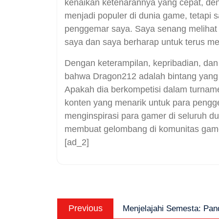
kenaikan ketenarannya yang cepat, de
menjadi populer di dunia game, tetapi 
penggemar saya. Saya senang melihat 
saya dan saya berharap untuk terus m
Dengan keterampilan, kepribadian, dan
bahwa Dragon212 adalah bintang yang 
Apakah dia berkompetisi dalam turname
konten yang menarik untuk para peng
menginspirasi para gamer di seluruh du
membuat gelombang di komunitas gam
[ad_2]
Post
Previous
Previous
Menjelajahi Semesta: Pa
navigation
post: