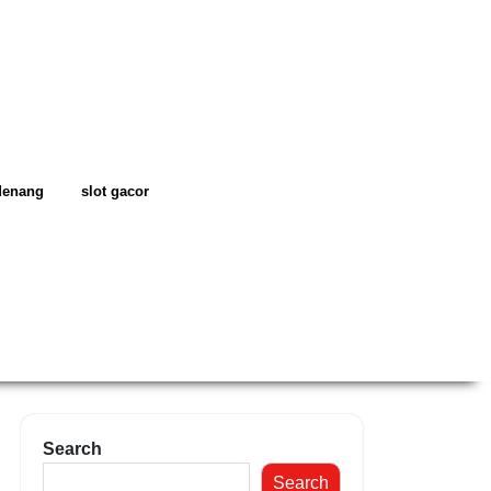
Menang
slot gacor
Search
Search