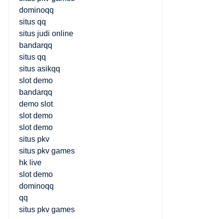
dominoqq
situs qq
situs judi online
bandarqq
situs qq
situs asikqq
slot demo
bandarqq
demo slot
slot demo
slot demo
situs pkv
situs pkv games
hk live
slot demo
dominoqq
qq
situs pkv games