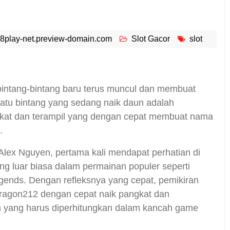
play-net.preview-domain.com
Slot Gacor
slot
bintang-bintang baru terus muncul dan membuat
satu bintang yang sedang naik daun adalah
kat dan terampil yang dengan cepat membuat nama
.
lex Nguyen, pertama kali mendapat perhatian di
g luar biasa dalam permainan populer seperti
Legends. Dengan refleksnya yang cepat, pemikiran
Dragon212 dengan cepat naik pangkat dan
 yang harus diperhitungkan dalam kancah game