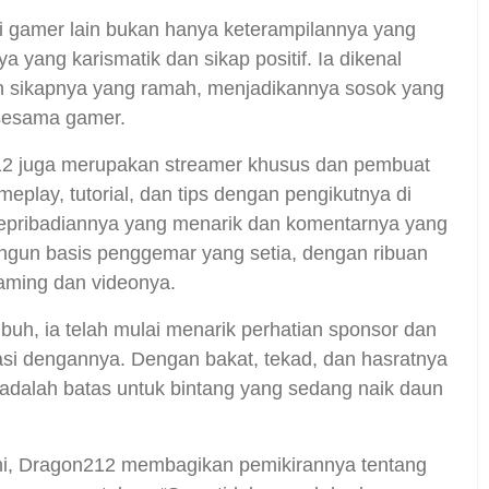
gamer lain bukan hanya keterampilannya yang
 yang karismatik dan sikap positif. Ia dikenal
dan sikapnya yang ramah, menjadikannya sosok yang
 sesama gamer.
12 juga merupakan streamer khusus dan pembuat
meplay, tutorial, dan tips dengan pengikutnya di
 Kepribadiannya yang menarik dan komentarnya yang
un basis penggemar yang setia, dengan ribuan
aming dan videonya.
buh, ia telah mulai menarik perhatian sponsor dan
asi dengannya. Dengan bakat, tekad, dan hasratnya
adalah batas untuk bintang yang sedang naik daun
ni, Dragon212 membagikan pemikirannya tentang