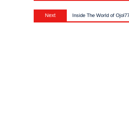
Next
Next
Inside The World of Ojol7
post: