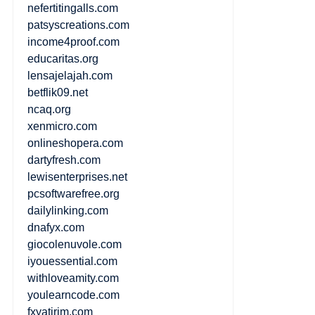
nefertitingalls.com
patsyscreations.com
income4proof.com
educaritas.org
lensajelajah.com
betflik09.net
ncaq.org
xenmicro.com
onlineshopera.com
dartyfresh.com
lewisenterprises.net
pcsoftwarefree.org
dailylinking.com
dnafyx.com
giocolenuvole.com
iyouessential.com
withloveamity.com
youlearncode.com
fxyatirim.com