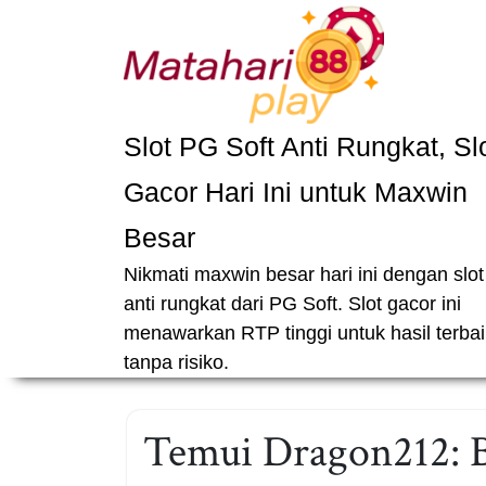
Skip
to
content
Slot PG Soft Anti Rungkat, Sl
Gacor Hari Ini untuk Maxwin
Besar
Nikmati maxwin besar hari ini dengan slot
anti rungkat dari PG Soft. Slot gacor ini
menawarkan RTP tinggi untuk hasil terbai
tanpa risiko.
Temui Dragon212: B