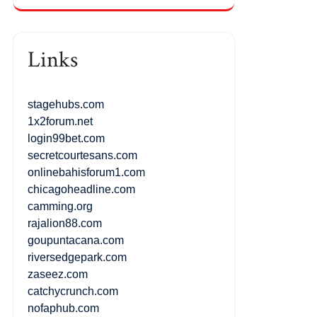
Links
stagehubs.com
1x2forum.net
login99bet.com
secretcourtesans.com
onlinebahisforum1.com
chicagoheadline.com
camming.org
rajalion88.com
goupuntacana.com
riversedgepark.com
zaseez.com
catchycrunch.com
nofaphub.com