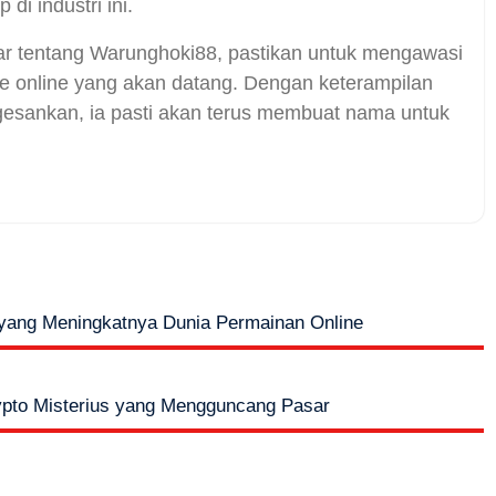
di industri ini.
ar tentang Warunghoki88, pastikan untuk mengawasi
e online yang akan datang. Dengan keterampilan
esankan, ia pasti akan terus membuat nama untuk
yang Meningkatnya Dunia Permainan Online
ypto Misterius yang Mengguncang Pasar