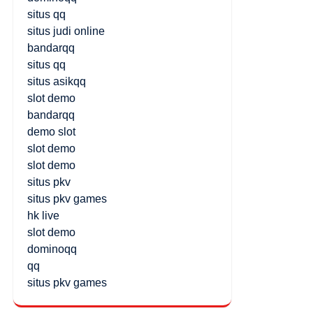
situs qq
situs judi online
bandarqq
situs qq
situs asikqq
slot demo
bandarqq
demo slot
slot demo
slot demo
situs pkv
situs pkv games
hk live
slot demo
dominoqq
qq
situs pkv games