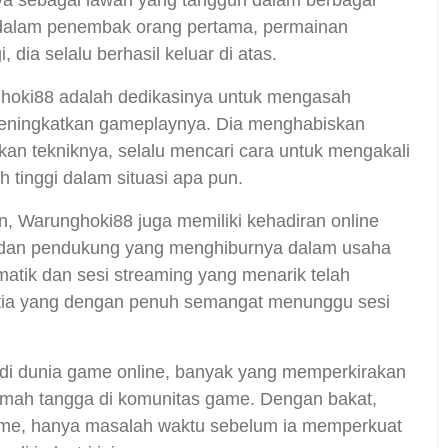
ya sebagai lawan yang tangguh dalam berbagai
 dalam penembak orang pertama, permainan
 dia selalu berhasil keluar di atas.
ghoki88 adalah dedikasinya untuk mengasah
meningkatkan gameplaynya. Dia menghabiskan
an tekniknya, selalu mencari cara untuk mengakali
 tinggi dalam situasi apa pun.
 Warunghoki88 juga memiliki kehadiran online
 dan pendukung yang menghiburnya dalam usaha
atik dan sesi streaming yang menarik telah
a yang dengan penuh semangat menunggu sesi
 di dunia game online, banyak yang memperkirakan
mah tangga di komunitas game. Dengan bakat,
ame, hanya masalah waktu sebelum ia memperkuat