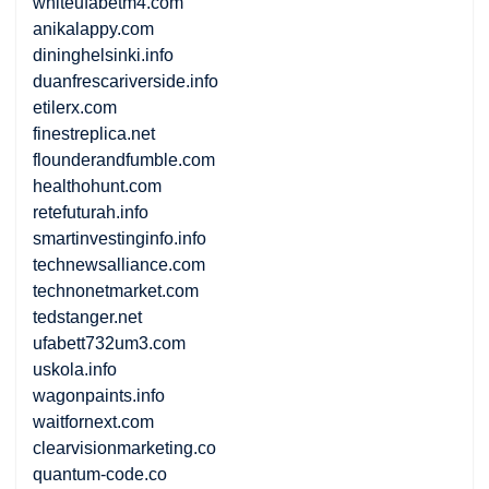
whiteufabetm4.com
anikalappy.com
dininghelsinki.info
duanfrescariverside.info
etilerx.com
finestreplica.net
flounderandfumble.com
healthohunt.com
retefuturah.info
smartinvestinginfo.info
technewsalliance.com
technonetmarket.com
tedstanger.net
ufabett732um3.com
uskola.info
wagonpaints.info
waitfornext.com
clearvisionmarketing.co
quantum-code.co