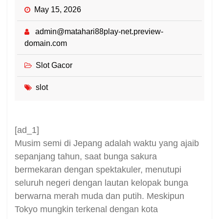
May 15, 2026
admin@matahari88play-net.preview-
domain.com
Slot Gacor
slot
[ad_1]
Musim semi di Jepang adalah waktu yang ajaib
sepanjang tahun, saat bunga sakura
bermekaran dengan spektakuler, menutupi
seluruh negeri dengan lautan kelopak bunga
berwarna merah muda dan putih. Meskipun
Tokyo mungkin terkenal dengan kota