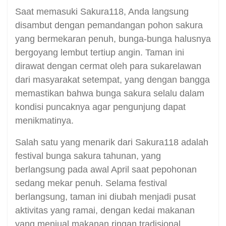
Saat memasuki Sakura118, Anda langsung
disambut dengan pemandangan pohon sakura
yang bermekaran penuh, bunga-bunga halusnya
bergoyang lembut tertiup angin. Taman ini
dirawat dengan cermat oleh para sukarelawan
dari masyarakat setempat, yang dengan bangga
memastikan bahwa bunga sakura selalu dalam
kondisi puncaknya agar pengunjung dapat
menikmatinya.
Salah satu yang menarik dari Sakura118 adalah
festival bunga sakura tahunan, yang
berlangsung pada awal April saat pepohonan
sedang mekar penuh. Selama festival
berlangsung, taman ini diubah menjadi pusat
aktivitas yang ramai, dengan kedai makanan
yang menjual makanan ringan tradisional