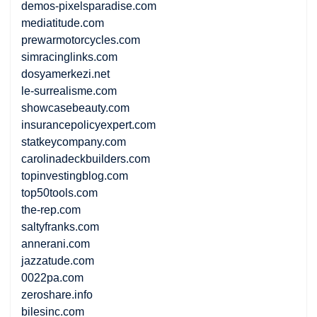
demos-pixelsparadise.com
mediatitude.com
prewarmotorcycles.com
simracinglinks.com
dosyamerkezi.net
le-surrealisme.com
showcasebeauty.com
insurancepolicyexpert.com
statkeycompany.com
carolinadeckbuilders.com
topinvestingblog.com
top50tools.com
the-rep.com
saltyfranks.com
annerani.com
jazzatude.com
0022pa.com
zeroshare.info
bilesinc.com