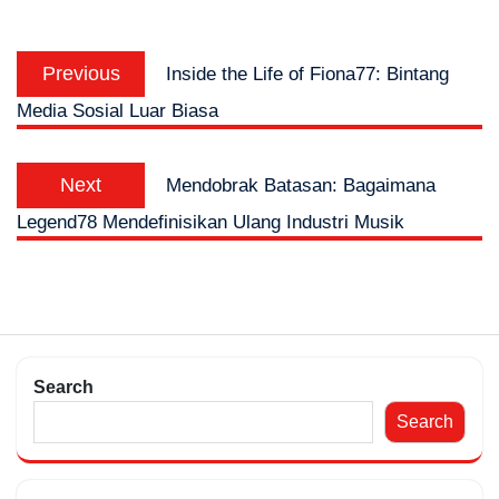
Post
Previous
navigation
Previous
Inside the Life of Fiona77: Bintang
post:
Media Sosial Luar Biasa
Next
Next
Mendobrak Batasan: Bagaimana
post:
Legend78 Mendefinisikan Ulang Industri Musik
Search
Search