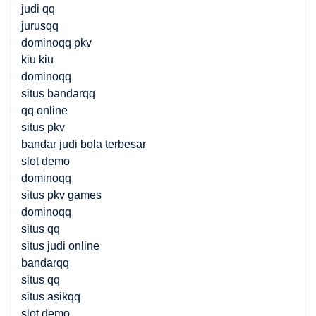
judi qq
jurusqq
dominoqq pkv
kiu kiu
dominoqq
situs bandarqq
qq online
situs pkv
bandar judi bola terbesar
slot demo
dominoqq
situs pkv games
dominoqq
situs qq
situs judi online
bandarqq
situs qq
situs asikqq
slot demo