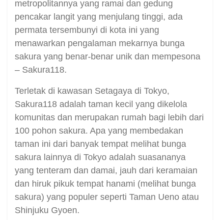
metropolitannya yang ramai dan gedung
pencakar langit yang menjulang tinggi, ada
permata tersembunyi di kota ini yang
menawarkan pengalaman mekarnya bunga
sakura yang benar-benar unik dan mempesona
– Sakura118.
Terletak di kawasan Setagaya di Tokyo,
Sakura118 adalah taman kecil yang dikelola
komunitas dan merupakan rumah bagi lebih dari
100 pohon sakura. Apa yang membedakan
taman ini dari banyak tempat melihat bunga
sakura lainnya di Tokyo adalah suasananya
yang tenteram dan damai, jauh dari keramaian
dan hiruk pikuk tempat hanami (melihat bunga
sakura) yang populer seperti Taman Ueno atau
Shinjuku Gyoen.