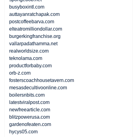
busyboxintl.com
auttayanratchapak.com
postcoffeebarva.com
elteatromilliondollar.com
burgerkingfranchise.org
vallarpadathamma.net
realworldsize.com
teknolama.com
productforbaby.com
orb-z.com
fosterscoachhousetavern.com
mesasdecultivoonline.com
boilersnbits.com
latestviralpost.com
newfreearticle.com
blitzpowerusa.com
gardenofeaten.com
hycys05.com