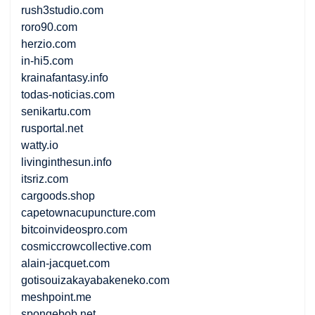
rush3studio.com
roro90.com
herzio.com
in-hi5.com
krainafantasy.info
todas-noticias.com
senikartu.com
rusportal.net
watty.io
livinginthesun.info
itsriz.com
cargoods.shop
capetownacupuncture.com
bitcoinvideospro.com
cosmiccrowcollective.com
alain-jacquet.com
gotisouizakayabakeneko.com
meshpoint.me
spongebob.net