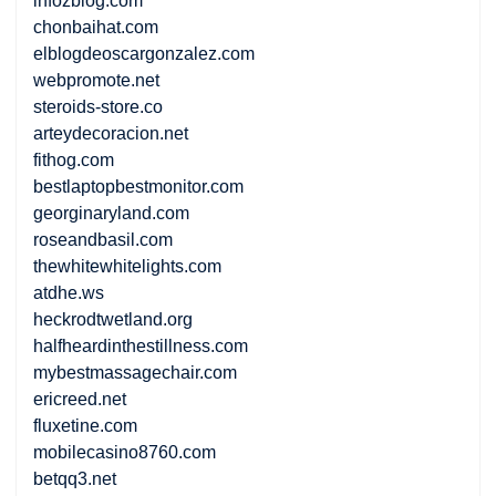
infozblog.com
chonbaihat.com
elblogdeoscargonzalez.com
webpromote.net
steroids-store.co
arteydecoracion.net
fithog.com
bestlaptopbestmonitor.com
georginaryland.com
roseandbasil.com
thewhitewhitelights.com
atdhe.ws
heckrodtwetland.org
halfheardinthestillness.com
mybestmassagechair.com
ericreed.net
fluxetine.com
mobilecasino8760.com
betqq3.net