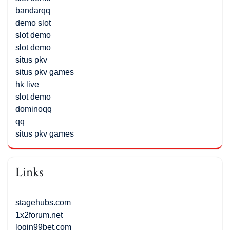
bandarqq
demo slot
slot demo
slot demo
situs pkv
situs pkv games
hk live
slot demo
dominoqq
qq
situs pkv games
Links
stagehubs.com
1x2forum.net
login99bet.com