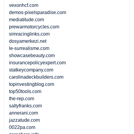
vexonhcf.com
demos-pixelsparadise.com
mediatitude.com
prewarmotorcycles.com
simracinglinks.com
dosyamerkezi.net
le-surrealisme.com
showcasebeauty.com
insurancepolicyexpert.com
statkeycompany.com
carolinadeckbuilders.com
topinvestingblog.com
top50tools.com
the-rep.com
saltyfranks.com
annerani.com
jazzatude.com
0022pa.com