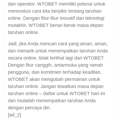
dan operator, WTOBET memiliki potensi untuk
merevolusi cara kita berpikir tentang taruhan
online. Dengan fitur-fitur inovatif dan teknologi
mutakhir, WTOBET benar-benar masa depan
taruhan online.
Jadi, jika Anda mencari cara yang aman, aman,
dan menarik untuk menempatkan taruhan Anda
secara online, tidak terlihat lagi dari WTOBET.
Dengan fitur canggih, antarmuka yang ramah
pengguna, dan komitmen terhadap keadilan,
WTOBET akan mengubah permainan untuk
taruhan online. Jangan lewatkan masa depan
taruhan online – daftar untuk WTOBET hari ini
dan mulailah menempatkan taruhan Anda
dengan percaya diri.
[ad_2]