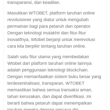
transparansi, dan keadilan.
Masukkan WTOBET, platform taruhan online
revolusioner yang diatur untuk mengubah
permainan bagi para petaruh dan operator.
Dengan teknologi mutakhir dan fitur-fitur
inovatifnya, Wtobet berjanji untuk merevolusi
cara kita berpikir tentang taruhan online.
Salah satu fitur utama yang membedakan
Wtobet dari platform taruhan online lainnya
adalah penggunaan teknologi blockchain.
Dengan memanfaatkan sistem buku besar yang
terdesentralisasi, transparan, WTOBET
memastikan bahwa semua transaksi aman,
tahan kerusakan, dan dapat diverifikasi. Ini
berarti bahwa petaruh dapat menempatkan
taruhan mereka dengan percaya diri,