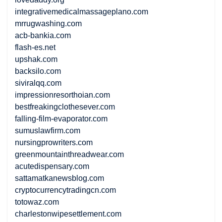
integrativemedicalmassageplano.com
mrrugwashing.com
acb-bankia.com
flash-es.net
upshak.com
backsilo.com
siviralqq.com
impressionresorthoian.com
bestfreakingclothesever.com
falling-film-evaporator.com
sumuslawfirm.com
nursingprowriters.com
greenmountainthreadwear.com
acutedispensary.com
sattamatkanewsblog.com
cryptocurrencytradingcn.com
totowaz.com
charlestonwipesettlement.com