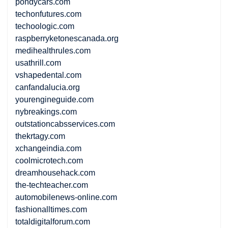
pondycars.com
techonfutures.com
techoologic.com
raspberryketonescanada.org
medihealthrules.com
usathrill.com
vshapedental.com
canfandalucia.org
yourengineguide.com
nybreakings.com
outstationcabsservices.com
thekrtagy.com
xchangeindia.com
coolmicrotech.com
dreamhousehack.com
the-techteacher.com
automobilenews-online.com
fashionalltimes.com
totaldigitalforum.com