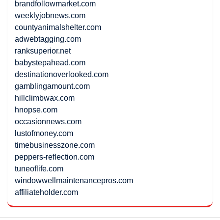
brandfollowmarket.com
weeklyjobnews.com
countyanimalshelter.com
adwebtagging.com
ranksuperior.net
babystepahead.com
destinationoverlooked.com
gamblingamount.com
hillclimbwax.com
hnopse.com
occasionnews.com
lustofmoney.com
timebusinesszone.com
peppers-reflection.com
tuneoflife.com
windowwellmaintenancepros.com
affiliateholder.com