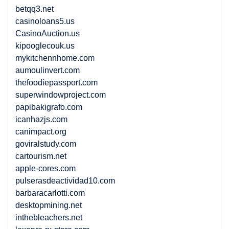
betqq3.net
casinoloans5.us
CasinoAuction.us
kipooglecouk.us
mykitchennhome.com
aumoulinvert.com
thefoodiepassport.com
superwindowproject.com
papibakigrafo.com
icanhazjs.com
canimpact.org
goviralstudy.com
cartourism.net
apple-cores.com
pulserasdeactividad10.com
barbaracarlotti.com
desktopmining.net
inthebleachers.net