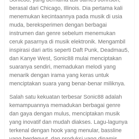
berasal dari Chicago, Illinois. Dia pertama kali
menemukan kecintaannya pada musik di usia
muda, bereksperimen dengan berbagai
instrumen dan genre sebelum menemukan
ceruk pasarnya di musik elektronik. Mengambil
inspirasi dari artis seperti Daft Punk, Deadmau5,
dan Kanye West, Sonic88 mulai menciptakan
suaranya sendiri, memadukan melodi yang
menarik dengan irama yang keras untuk
menciptakan suara yang benar-benar miliknya.
Salah satu kekuatan terbesar Sonic88 adalah
kemampuannya memadukan berbagai genre
dan gaya dengan mulus, menciptakan musik
yang inovatif dan mudah diakses. Lagu-lagunya
terkenal dengan hook yang menular, bassline
yang berdenyut, dan produksi yang dinamis,