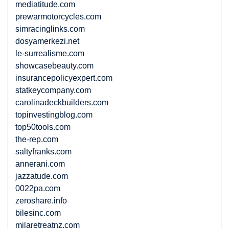
mediatitude.com
prewarmotorcycles.com
simracinglinks.com
dosyamerkezi.net
le-surrealisme.com
showcasebeauty.com
insurancepolicyexpert.com
statkeycompany.com
carolinadeckbuilders.com
topinvestingblog.com
top50tools.com
the-rep.com
saltyfranks.com
annerani.com
jazzatude.com
0022pa.com
zeroshare.info
bilesinc.com
milaretreatnz.com