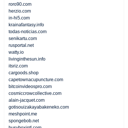
roro90.com
herzio.com
in-hi5.com
krainafantasy.info
todas-noticias.com
senikartu.com
rusportal.net
watty.io
livinginthesun.info
itsriz.com
cargoods.shop
capetownacupuncture.com
bitcoinvideospro.com
cosmiccrowcollective.com
alain-jacquet.com
gotisouizakayabakeneko.com
meshpoint.me
spongebob.net
busyboxintl.com