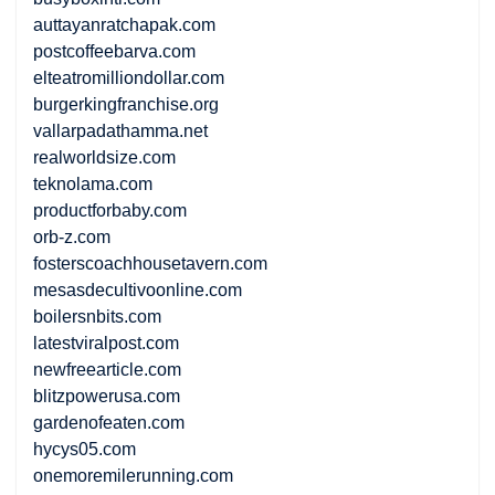
auttayanratchapak.com
postcoffeebarva.com
elteatromilliondollar.com
burgerkingfranchise.org
vallarpadathamma.net
realworldsize.com
teknolama.com
productforbaby.com
orb-z.com
fosterscoachhousetavern.com
mesasdecultivoonline.com
boilersnbits.com
latestviralpost.com
newfreearticle.com
blitzpowerusa.com
gardenofeaten.com
hycys05.com
onemoremilerunning.com