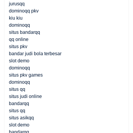
jurusqq
dominoqq pkv
kiu kiu
dominoqq
situs bandarqq
qq online
situs pkv
bandar judi bola terbesar
slot demo
dominoqq
situs pkv games
dominoqq
situs qq
situs judi online
bandarqq
situs qq
situs asikqq
slot demo
bandarqq