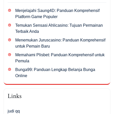
Menjelajahi Saung4D: Panduan Komprehensif
Platform Game Populer
Temukan Sensasi Ahlicasino: Tujuan Permainan
Terbaik Anda
Menemukan Juruscasino: Panduan Komprehensif
untuk Pemain Baru
Memahami Plisbet: Panduan Komprehensif untuk
Pemula
Bunga99: Panduan Lengkap Belanja Bunga
Online
Links
judi qq