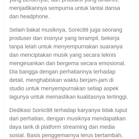
menjadikannya sempurna untuk lantai dansa
dan headphone.
Selain bakat musiknya, Sonic88 juga seorang
produser dan insinyur yang terampil, bekerja
tanpa lelah untuk menyempurnakan suaranya
dan menciptakan musik yang secara teknis
mengesankan dan bergema secara emosional.
Dia bangga dengan perhatiannya terhadap
detail, menghabiskan waktu berjam-jam di
studio untuk menyempurnakan setiap aspek
lagunya untuk memastikan kualitasnya tertinggi.
Dedikasi Sonic88 terhadap karyanya tidak luput
dari perhatian, dengan musiknya mendapatkan
daya tarik di platform streaming dan media
sosial. Basis penggemarnya terus bertambah,