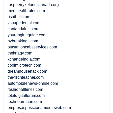
raspberryketonescanada.org
medihealthrules.com
usathrill.com
vshapedental.com
canfandalucia.org
yourengineguide.com
nybreakings.com
outstationcabsservices.com
thekrtagy.com
xchangeindia.com
coolmicrotech.com
dreamhousehack.com
the-techteacher.com
automobilenews-online.com
fashionalltimes.com
totaldigitalforum.com
technoarmaan.com
empresasposicionamientoweb.com