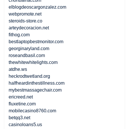
chonbaihat.com
elblogdeoscargonzalez.com
webpromote.net
steroids-store.co
arteydecoracion.net
fithog.com
bestlaptopbestmonitor.com
georginaryland.com
roseandbasil.com
thewhitewhitelights.com
atdhe.ws
heckrodtwetland.org
halfheardinthestillness.com
mybestmassagechair.com
ericreed.net
fluxetine.com
mobilecasino8760.com
betqq3.net
casinoloans5.us