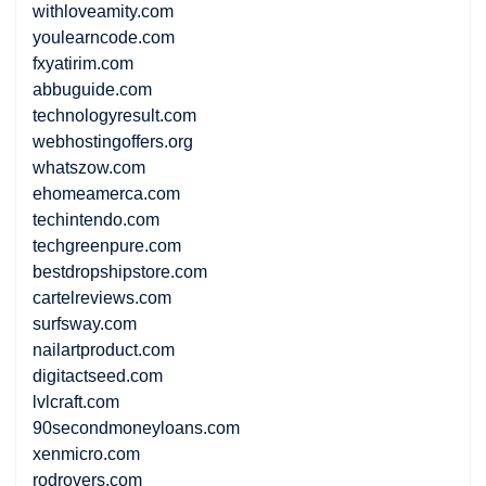
withloveamity.com
youlearncode.com
fxyatirim.com
abbuguide.com
technologyresult.com
webhostingoffers.org
whatszow.com
ehomeamerca.com
techintendo.com
techgreenpure.com
bestdropshipstore.com
cartelreviews.com
surfsway.com
nailartproduct.com
digitactseed.com
lvlcraft.com
90secondmoneyloans.com
xenmicro.com
rodrovers.com