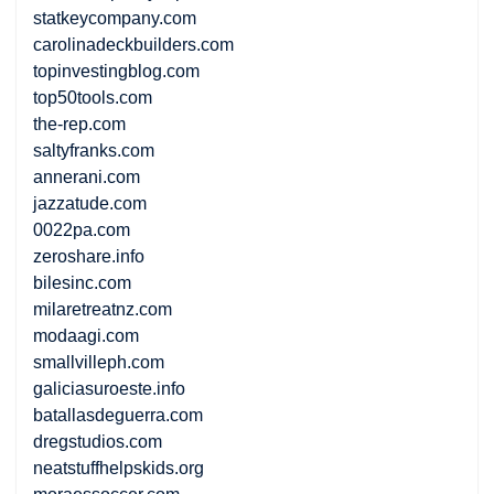
statkeycompany.com
carolinadeckbuilders.com
topinvestingblog.com
top50tools.com
the-rep.com
saltyfranks.com
annerani.com
jazzatude.com
0022pa.com
zeroshare.info
bilesinc.com
milaretreatnz.com
modaagi.com
smallvilleph.com
galiciasuroeste.info
batallasdeguerra.com
dregstudios.com
neatstuffhelpskids.org