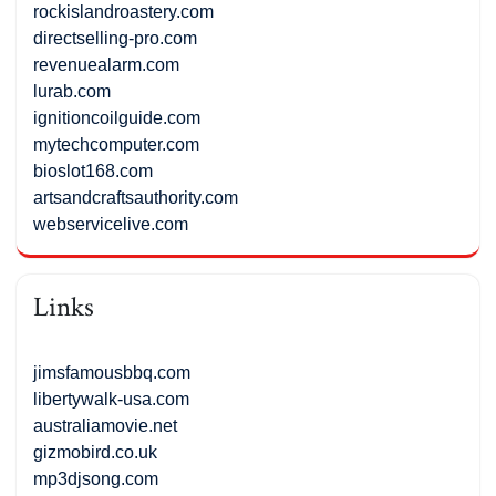
rockislandroastery.com
directselling-pro.com
revenuealarm.com
lurab.com
ignitioncoilguide.com
mytechcomputer.com
bioslot168.com
artsandcraftsauthority.com
webservicelive.com
Links
jimsfamousbbq.com
libertywalk-usa.com
australiamovie.net
gizmobird.co.uk
mp3djsong.com