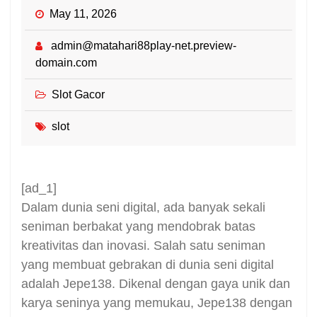
May 11, 2026
admin@matahari88play-net.preview-
domain.com
Slot Gacor
slot
[ad_1]
Dalam dunia seni digital, ada banyak sekali
seniman berbakat yang mendobrak batas
kreativitas dan inovasi. Salah satu seniman
yang membuat gebrakan di dunia seni digital
adalah Jepe138. Dikenal dengan gaya unik dan
karya seninya yang memukau, Jepe138 dengan