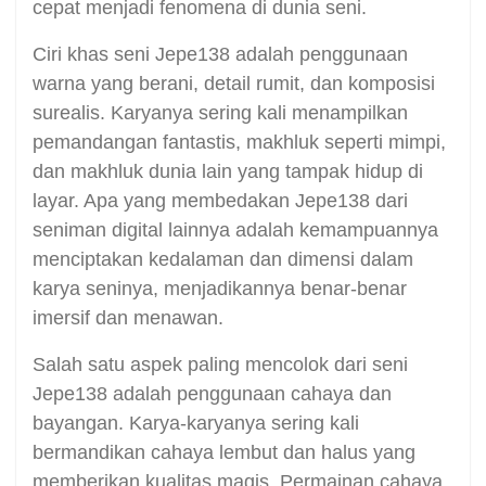
cepat menjadi fenomena di dunia seni.
Ciri khas seni Jepe138 adalah penggunaan
warna yang berani, detail rumit, dan komposisi
surealis. Karyanya sering kali menampilkan
pemandangan fantastis, makhluk seperti mimpi,
dan makhluk dunia lain yang tampak hidup di
layar. Apa yang membedakan Jepe138 dari
seniman digital lainnya adalah kemampuannya
menciptakan kedalaman dan dimensi dalam
karya seninya, menjadikannya benar-benar
imersif dan menawan.
Salah satu aspek paling mencolok dari seni
Jepe138 adalah penggunaan cahaya dan
bayangan. Karya-karyanya sering kali
bermandikan cahaya lembut dan halus yang
memberikan kualitas magis. Permainan cahaya