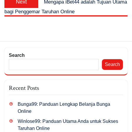
Next
Mengapa iBet44 adalah Tujuan Utama
post:
bagi Penggemar Taruhan Online
Search
Search
Recent Posts
Bunga99: Panduan Lengkap Belanja Bunga
Online
Winlose99: Panduan Utama Anda untuk Sukses
Taruhan Online