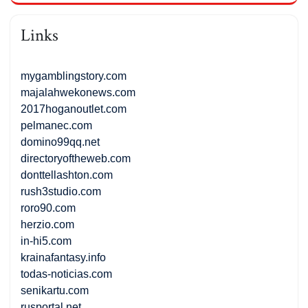
Links
mygamblingstory.com
majalahwekonews.com
2017hoganoutlet.com
pelmanec.com
domino99qq.net
directoryoftheweb.com
donttellashton.com
rush3studio.com
roro90.com
herzio.com
in-hi5.com
krainafantasy.info
todas-noticias.com
senikartu.com
rusportal.net