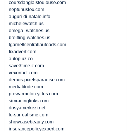
coursdanglaistoulouse.com
neptunuslex.com
auguri-di-natale.info
michelewatch.us
omega--watches.us
breitling-watches.us
tgarnettcentrallautoads.com
fixadvert.com
autopluz.co
save3time-c.com
vexonhcf.com
demos-pixelsparadise.com
mediatitude.com
prewarmotorcycles.com
simracinglinks.com
dosyamerkezi.net
le-surrealisme.com
showcasebeauty.com
insurancepolicyexpert.com