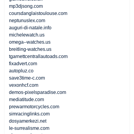
mp3djsong.com
coursdanglaistoulouse.com
neptunuslex.com
auguri-di-natale.info
michelewatch.us
omega--watches.us
breitling-watches.us
tgarnettcentrallautoads.com
fixadvert.com
autopluz.co
save3time-c.com
vexonhcf.com
demos-pixelsparadise.com
mediatitude.com
prewarmotorcycles.com
simracinglinks.com
dosyamerkezi.net
le-surrealisme.com