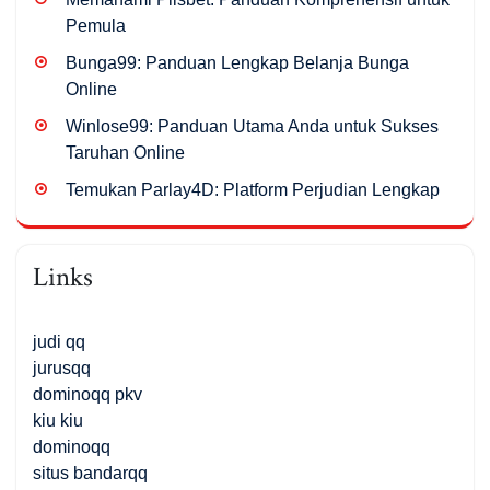
Pemula
Bunga99: Panduan Lengkap Belanja Bunga
Online
Winlose99: Panduan Utama Anda untuk Sukses
Taruhan Online
Temukan Parlay4D: Platform Perjudian Lengkap
Links
judi qq
jurusqq
dominoqq pkv
kiu kiu
dominoqq
situs bandarqq