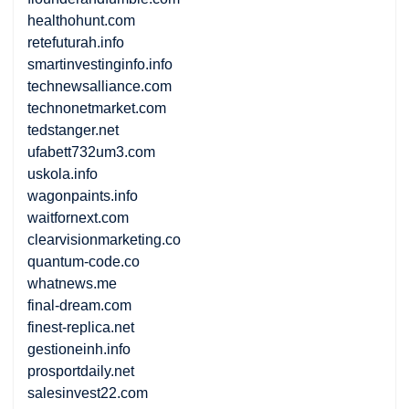
healthohunt.com
retefuturah.info
smartinvestinginfo.info
technewsalliance.com
technonetmarket.com
tedstanger.net
ufabett732um3.com
uskola.info
wagonpaints.info
waitfornext.com
clearvisionmarketing.co
quantum-code.co
whatnews.me
final-dream.com
finest-replica.net
gestioneinh.info
prosportdaily.net
salesinvest22.com