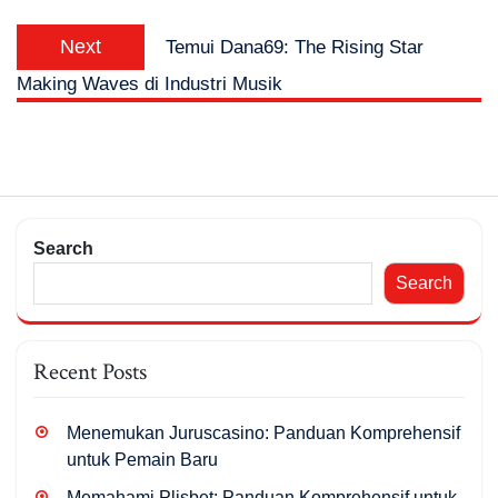
Next
Next
Temui Dana69: The Rising Star
post:
Making Waves di Industri Musik
Search
Search
Recent Posts
Menemukan Juruscasino: Panduan Komprehensif
untuk Pemain Baru
Memahami Plisbet: Panduan Komprehensif untuk