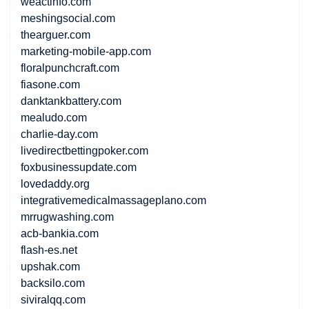
weactinfo.com
meshingsocial.com
thearguer.com
marketing-mobile-app.com
floralpunchcraft.com
fiasone.com
danktankbattery.com
mealudo.com
charlie-day.com
livedirectbettingpoker.com
foxbusinessupdate.com
lovedaddy.org
integrativemedicalmassageplano.com
mrrugwashing.com
acb-bankia.com
flash-es.net
upshak.com
backsilo.com
siviralqq.com