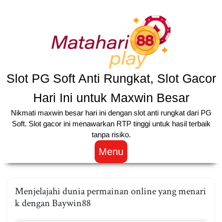
Skip
to
content
Slot PG Soft Anti Rungkat, Slot Gacor
Hari Ini untuk Maxwin Besar
Nikmati maxwin besar hari ini dengan slot anti rungkat dari PG
Soft. Slot gacor ini menawarkan RTP tinggi untuk hasil terbaik
tanpa risiko.
Menu
Menjelajahi dunia permainan online yang menari
k dengan Baywin88