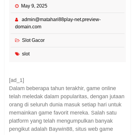
May 9, 2025
admin@matahari88play-net.preview-
domain.com
Slot Gacor
slot
[ad_1]
Dalam beberapa tahun terakhir, game online
telah meledak dalam popularitas, dengan jutaan
orang di seluruh dunia masuk setiap hari untuk
memainkan game favorit mereka. Salah satu
platform yang telah mengumpulkan banyak
pengikut adalah Baywin88, situs web game