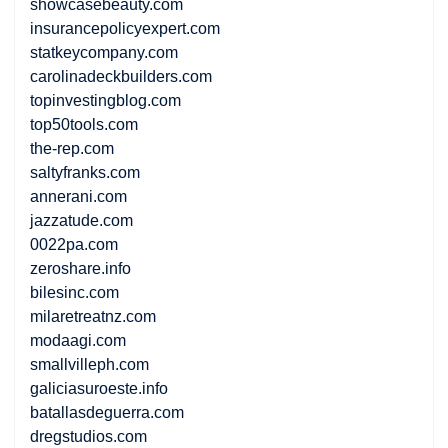
showcasebeauty.com
insurancepolicyexpert.com
statkeycompany.com
carolinadeckbuilders.com
topinvestingblog.com
top50tools.com
the-rep.com
saltyfranks.com
annerani.com
jazzatude.com
0022pa.com
zeroshare.info
bilesinc.com
milaretreatnz.com
modaagi.com
smallvilleph.com
galiciasuroeste.info
batallasdeguerra.com
dregstudios.com