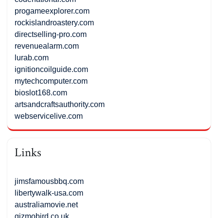
progameexplorer.com
rockislandroastery.com
directselling-pro.com
revenuealarm.com
lurab.com
ignitioncoilguide.com
mytechcomputer.com
bioslot168.com
artsandcraftsauthority.com
webservicelive.com
Links
jimsfamousbbq.com
libertywalk-usa.com
australiamovie.net
gizmobird.co.uk