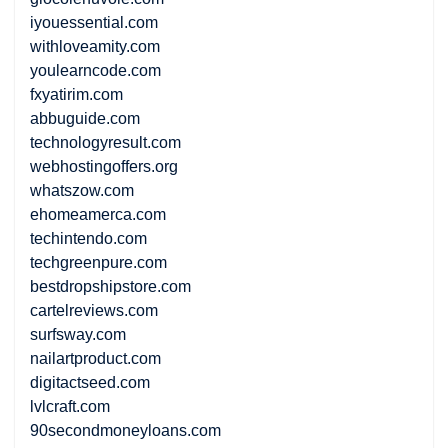
iyouessential.com
withloveamity.com
youlearncode.com
fxyatirim.com
abbuguide.com
technologyresult.com
webhostingoffers.org
whatszow.com
ehomeamerca.com
techintendo.com
techgreenpure.com
bestdropshipstore.com
cartelreviews.com
surfsway.com
nailartproduct.com
digitactseed.com
lvlcraft.com
90secondmoneyloans.com