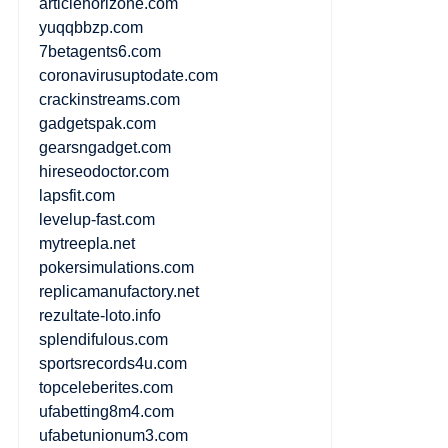
articlehorizone.com
yuqqbbzp.com
7betagents6.com
coronavirusuptodate.com
crackinstreams.com
gadgetspak.com
gearsngadget.com
hireseodoctor.com
lapsfit.com
levelup-fast.com
mytreepla.net
pokersimulations.com
replicamanufactory.net
rezultate-loto.info
splendifulous.com
sportsrecords4u.com
topceleberites.com
ufabetting8m4.com
ufabetunionum3.com