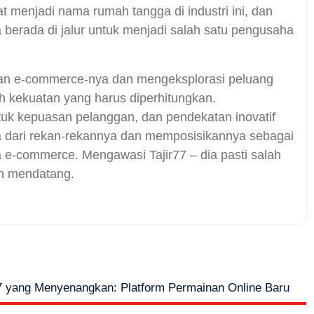
at menjadi nama rumah tangga di industri ini, dan
berada di jalur untuk menjadi salah satu pengusaha
jaan e-commerce-nya dan mengeksplorasi peluang
lah kekuatan yang harus diperhitungkan.
tuk kepuasan pelanggan, dan pendekatan inovatif
ya dari rekan-rekannya dan memposisikannya sebagai
a e-commerce. Mengawasi Tajir77 – dia pasti salah
un mendatang.
7 yang Menyenangkan: Platform Permainan Online Baru