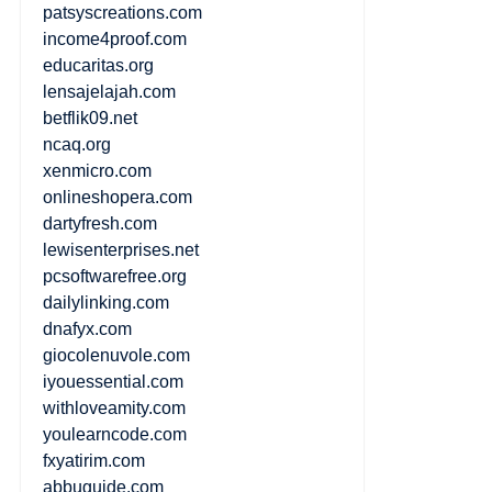
patsyscreations.com
income4proof.com
educaritas.org
lensajelajah.com
betflik09.net
ncaq.org
xenmicro.com
onlineshopera.com
dartyfresh.com
lewisenterprises.net
pcsoftwarefree.org
dailylinking.com
dnafyx.com
giocolenuvole.com
iyouessential.com
withloveamity.com
youlearncode.com
fxyatirim.com
abbuguide.com