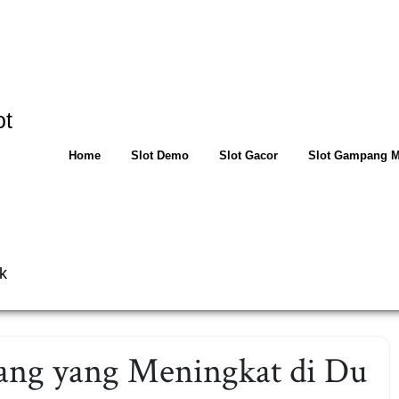
ot
Home
Slot Demo
Slot Gacor
Slot Gampang 
k
tang yang Meningkat di Du