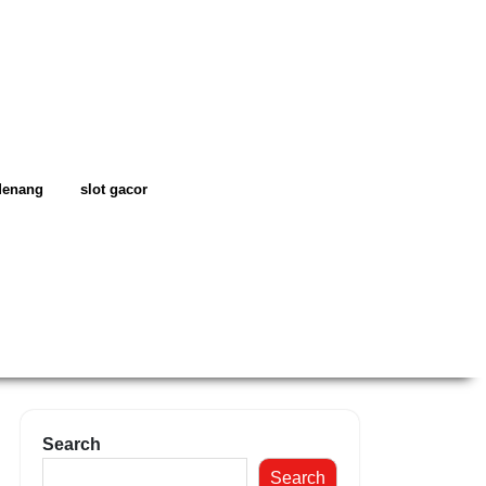
Menang
slot gacor
Search
Search