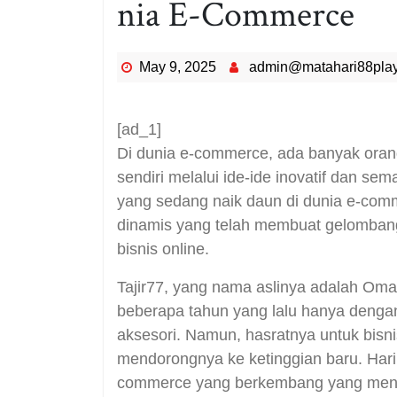
nia E-Commerce
May 9, 2025
admin@matahari88play
[ad_1]
Di dunia e-commerce, ada banyak oran
sendiri melalui ide-ide inovatif dan s
yang sedang naik daun di dunia e-com
dinamis yang telah membuat gelombang 
bisnis online.
Tajir77, yang nama aslinya adalah Om
beberapa tahun yang lalu hanya dengan
aksesori. Namun, hasratnya untuk bisni
mendorongnya ke ketinggian baru. Hari i
commerce yang berkembang yang menca