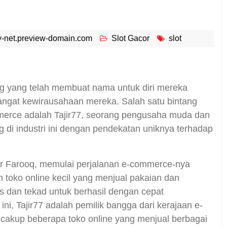
-net.preview-domain.com
Slot Gacor
slot
g yang telah membuat nama untuk diri mereka
emangat kewirausahaan mereka. Salah satu bintang
merce adalah Tajir77, seorang pengusaha muda dan
di industri ini dengan pendekatan uniknya terhadap
ar Farooq, memulai perjalanan e-commerce-nya
 toko online kecil yang menjual pakaian dan
s dan tekad untuk berhasil dengan cepat
ni, Tajir77 adalah pemilik bangga dari kerajaan e-
kup beberapa toko online yang menjual berbagai