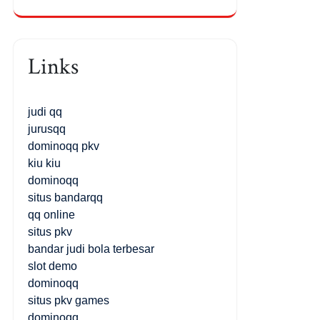
Links
judi qq
jurusqq
dominoqq pkv
kiu kiu
dominoqq
situs bandarqq
qq online
situs pkv
bandar judi bola terbesar
slot demo
dominoqq
situs pkv games
dominoqq