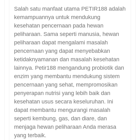
Salah satu manfaat utama PETIR188 adalah
kemampuannya untuk mendukung
kesehatan pencernaan pada hewan
peliharaan. Sama seperti manusia, hewan
peliharaan dapat mengalami masalah
pencernaan yang dapat menyebabkan
ketidaknyamanan dan masalah kesehatan
lainnya. Petir188 mengandung probiotik dan
enzim yang membantu mendukung sistem
pencernaan yang sehat, mempromosikan
penyerapan nutrisi yang lebih baik dan
kesehatan usus secara keseluruhan. Ini
dapat membantu mengurangi masalah
seperti kembung, gas, dan diare, dan
menjaga hewan peliharaan Anda merasa
yang terbaik.