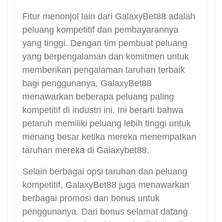
Fitur menonjol lain dari GalaxyBet88 adalah
peluang kompetitif dan pembayarannya
yang tinggi. Dengan tim pembuat peluang
yang berpengalaman dan komitmen untuk
memberikan pengalaman taruhan terbaik
bagi penggunanya, GalaxyBet88
menawarkan beberapa peluang paling
kompetitif di industri ini. Ini berarti bahwa
petaruh memiliki peluang lebih tinggi untuk
menang besar ketika mereka menempatkan
taruhan mereka di Galaxybet88.
Selain berbagai opsi taruhan dan peluang
kompetitif, GalaxyBet88 juga menawarkan
berbagai promosi dan bonus untuk
penggunanya. Dari bonus selamat datang