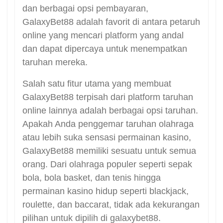
dan berbagai opsi pembayaran,
GalaxyBet88 adalah favorit di antara petaruh
online yang mencari platform yang andal
dan dapat dipercaya untuk menempatkan
taruhan mereka.
Salah satu fitur utama yang membuat
GalaxyBet88 terpisah dari platform taruhan
online lainnya adalah berbagai opsi taruhan.
Apakah Anda penggemar taruhan olahraga
atau lebih suka sensasi permainan kasino,
GalaxyBet88 memiliki sesuatu untuk semua
orang. Dari olahraga populer seperti sepak
bola, bola basket, dan tenis hingga
permainan kasino hidup seperti blackjack,
roulette, dan baccarat, tidak ada kekurangan
pilihan untuk dipilih di galaxybet88.