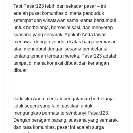
Tapi Pasar123 lebih dari sekadar pasar – ini
adalah pusat komunitas di mana penduduk
setempat dan wisatawan sama -sama berkumpul
untuk berbelanja, bersosialisasi, dan menyerap
suasana yang semarak. Apakah Anda tawar -
menawar dengan vendor di atas harga perhiasan
atau mengobrol dengan sesama pembelanja
tentang temuan terbaru mereka, Pasar123 adalah
tempat di mana koneksi dibuat dan kenangan
dibuat.
Jadi, jika Anda mencari pengalaman berbelanja
tidak seperti yang lain, pastikan untuk
mengungkap permata tersembunyi Pasar123.
Dengan beragam barang, suasana yang semarak,
dan rasa komunitas, pasar ini adalah surga