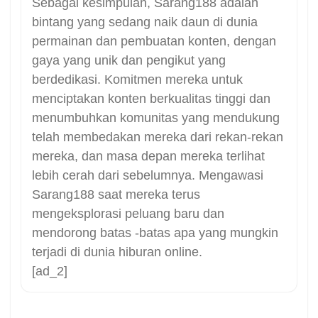
Sebagai kesimpulan, Sarang188 adalah
bintang yang sedang naik daun di dunia
permainan dan pembuatan konten, dengan
gaya yang unik dan pengikut yang
berdedikasi. Komitmen mereka untuk
menciptakan konten berkualitas tinggi dan
menumbuhkan komunitas yang mendukung
telah membedakan mereka dari rekan-rekan
mereka, dan masa depan mereka terlihat
lebih cerah dari sebelumnya. Mengawasi
Sarang188 saat mereka terus
mengeksplorasi peluang baru dan
mendorong batas -batas apa yang mungkin
terjadi di dunia hiburan online.
[ad_2]