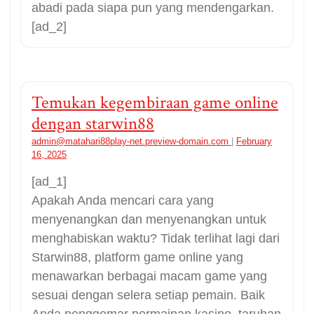
abadi pada siapa pun yang mendengarkan.
[ad_2]
Temukan kegembiraan game online
dengan starwin88
admin@matahari88play-net.preview-domain.com
|
February
16, 2025
[ad_1]
Apakah Anda mencari cara yang
menyenangkan dan menyenangkan untuk
menghabiskan waktu? Tidak terlihat lagi dari
Starwin88, platform game online yang
menawarkan berbagai macam game yang
sesuai dengan selera setiap pemain. Baik