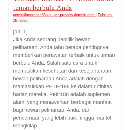
teman berbulu Anda
admin@matahari88play-net.preview-domain.com
|
February
18, 2025
[ad_1]
Jika Anda seorang pemilik hewan
peliharaan, Anda tahu betapa pentingnya
memberikan perawatan terbaik untuk teman
berbulu Anda. Salah satu cara untuk
memastikan kesehatan dan kesejahteraan
hewan peliharaan Anda adalah dengan
memasukkan PETIR188 ke dalam rutinitas
harian mereka. Petir188 adalah suplemen
alami yang menawarkan berbagai manfaat
bagi hewan peliharaan Anda, dari
pencernaan yang lebih baik hingga mantel
mengkilap.