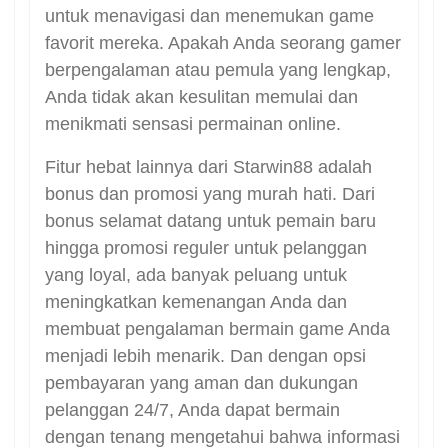
untuk menavigasi dan menemukan game
favorit mereka. Apakah Anda seorang gamer
berpengalaman atau pemula yang lengkap,
Anda tidak akan kesulitan memulai dan
menikmati sensasi permainan online.
Fitur hebat lainnya dari Starwin88 adalah
bonus dan promosi yang murah hati. Dari
bonus selamat datang untuk pemain baru
hingga promosi reguler untuk pelanggan
yang loyal, ada banyak peluang untuk
meningkatkan kemenangan Anda dan
membuat pengalaman bermain game Anda
menjadi lebih menarik. Dan dengan opsi
pembayaran yang aman dan dukungan
pelanggan 24/7, Anda dapat bermain
dengan tenang mengetahui bahwa informasi