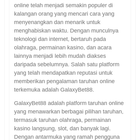
online telah menjadi semakin populer di
kalangan orang yang mencari cara yang
menyenangkan dan menarik untuk
menghabiskan waktu. Dengan munculnya
teknologi dan internet, bertaruh pada
olahraga, permainan kasino, dan acara
lainnya menjadi lebih mudah diakses
daripada sebelumnya. Salah satu platform
yang telah mendapatkan reputasi untuk
memberikan pengalaman taruhan online
terkemuka adalah GalaxyBet88.
GalaxyBet88 adalah platform taruhan online
yang menawarkan berbagai pilihan taruhan,
termasuk taruhan olahraga, permainan
kasino langsung, slot, dan banyak lagi.
Dengan antarmuka yang ramah pengguna