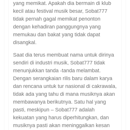
yang memikat. Apakah dia bermain di klub
kecil atau festival musik besar, Sobat777
tidak pernah gagal memikat penonton
dengan kehadiran panggungnya yang
memukau dan bakat yang tidak dapat
disangkal.
Saat dia terus membuat nama untuk dirinya
sendiri di industri musik, Sobat777 tidak
menunjukkan tanda -tanda melambat.
Dengan serangkaian rilis baru dalam karya
dan rencana untuk tur nasional di cakrawala,
tidak ada yang tahu di mana musiknya akan
membawanya berikutnya. Satu hal yang
pasti, meskipun – Sobat777 adalah
kekuatan yang harus diperhitungkan, dan
musiknya pasti akan meninggalkan kesan