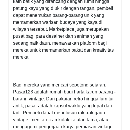
kain batik yang dirancang dengan rumit hingga
patung kayu yang diukir dengan tangan, pembeli
dapat menemukan barang-barang unik yang
memamerkan warisan budaya yang kaya di
wilayah tersebut. Marketplace juga merupakan
pusat bagi para desainer dan seniman yang
sedang naik daun, menawarkan platform bagi
mereka untuk memamerkan bakat dan kreativitas
mereka.
Bagi mereka yang mencari sepotong sejarah,
Pasar123 adalah rumah bagi harta karun barang -
barang vintage. Dari pakaian retro hingga furnitur
antik, pasar adalah kapsul waktu yang tepat dari
tadi. Pembeli dapat menelusuri rak -rak gaun
vintage, mencari -cari kotak catatan lama, atau
mengagumi pengerjaan karya perhiasan vintage.