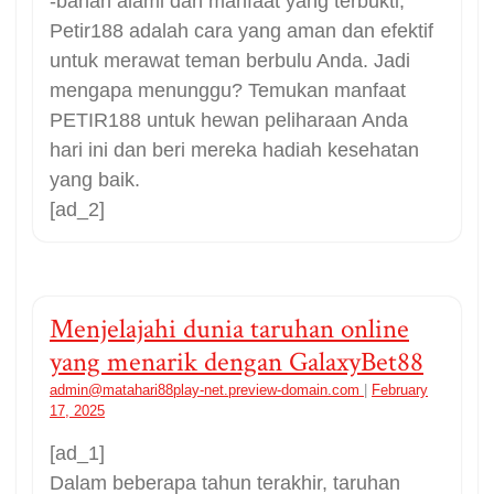
-bahan alami dan manfaat yang terbukti,
Petir188 adalah cara yang aman dan efektif
untuk merawat teman berbulu Anda. Jadi
mengapa menunggu? Temukan manfaat
PETIR188 untuk hewan peliharaan Anda
hari ini dan beri mereka hadiah kesehatan
yang baik.
[ad_2]
Menjelajahi dunia taruhan online
yang menarik dengan GalaxyBet88
admin@matahari88play-net.preview-domain.com
|
February
17, 2025
[ad_1]
Dalam beberapa tahun terakhir, taruhan